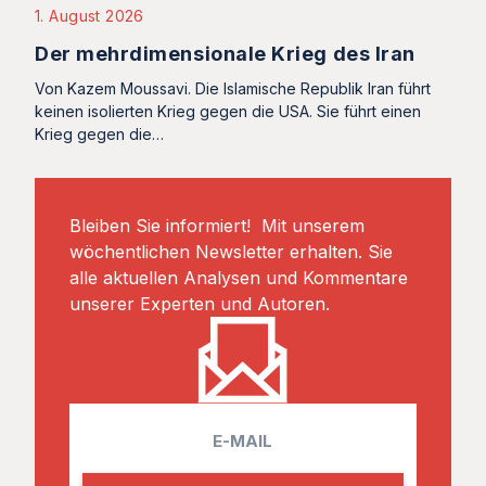
1. August 2026
Der mehrdimensionale Krieg des Iran
Von Kazem Moussavi. Die Islamische Republik Iran führt
keinen isolierten Krieg gegen die USA. Sie führt einen
Krieg gegen die…
Bleiben Sie informiert! Mit unserem
wöchentlichen Newsletter erhalten. Sie
alle aktuellen Analysen und Kommentare
unserer Experten und Autoren.
E
m
a