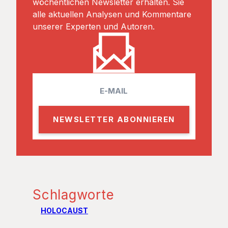
wöchentlichen Newsletter erhalten. Sie
alle aktuellen Analysen und Kommentare
unserer Experten und Autoren.
E
m
a
i
l
Schlagworte
HOLOCAUST