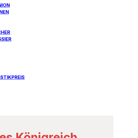
NION
ONEN
CHER
SSIER
STIKPREIS
hes Königreich