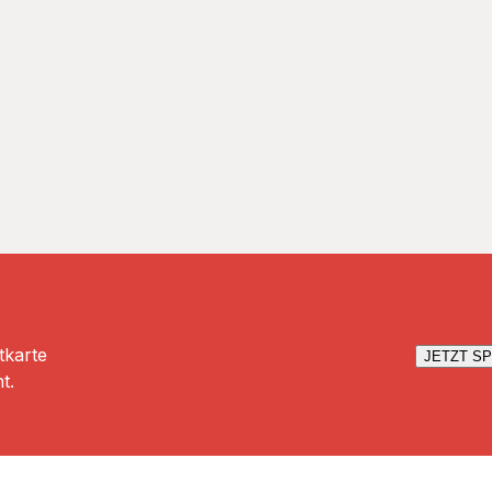
tkarte
JETZT S
t.