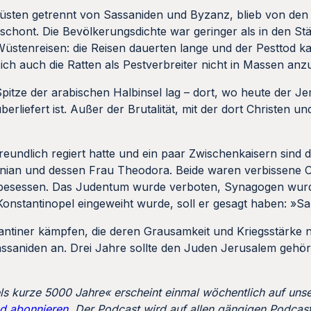
Wüsten getrennt von Sassaniden und Byzanz, blieb von de
schont. Die Bevölkerungsdichte war geringer als in den S
Wüstenreisen: die Reisen dauerten lange und der Pesttod k
h auch die Ratten als Pestverbreiter nicht in Massen anz
pitze der arabischen Halbinsel lag – dort, wo heute der Jem
berliefert ist. Außer der Brutalität, mit der dort Christen 
eundlich regiert hatte und ein paar Zwischenkaisern sind d
nian und dessen Frau Theodora. Beide waren verbissene Ch
tbesessen. Das Judentum wurde verboten, Synagogen wur
 Konstantinopel eingeweiht wurde, soll er gesagt haben: »S
antiner kämpfen, die deren Grausamkeit und Kriegsstärke 
Sassaniden an. Drei Jahre sollte den Juden Jerusalem gehör
els kurze 5000 Jahre« erscheint einmal wöchentlich auf unse
nd abonnieren
. Der Podcast wird auf allen gängigen Podcas