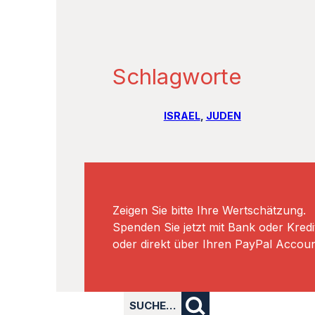
Schlagworte
ISRAEL
, 
JUDEN
Zeigen Sie bitte Ihre Wertschätzung.
Spenden Sie jetzt mit Bank oder Kredi
oder direkt über Ihren PayPal Accoun
SUCHE…