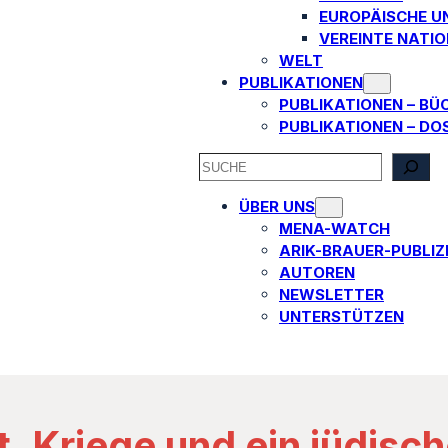
EUROPÄISCHE U
VEREINTE NATI
WELT
PUBLIKATIONEN
PUBLIKATIONEN – BÜ
PUBLIKATIONEN – DO
SEARCH
ÜBER UNS
MENA-WATCH
ARIK-BRAUER-PUBLIZI
AUTOREN​
NEWSLETTER
UNTERSTÜTZEN
t, Kriege und ein jüdisc