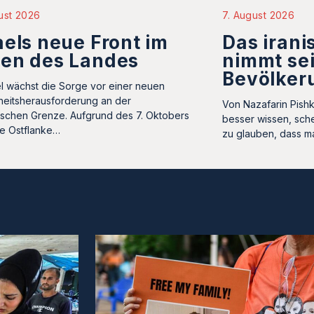
7. August 2026
ust 2026
Das iran
aels neue Front im
nimmt se
ten des Landes
Bevölkeru
ael wächst die Sorge vor einer neuen
heitsherausforderung an der
Von Nazafarin Pishk
ischen Grenze. Aufgrund des 7. Oktobers
besser wissen, sch
ie Ostflanke…
zu glauben, dass m