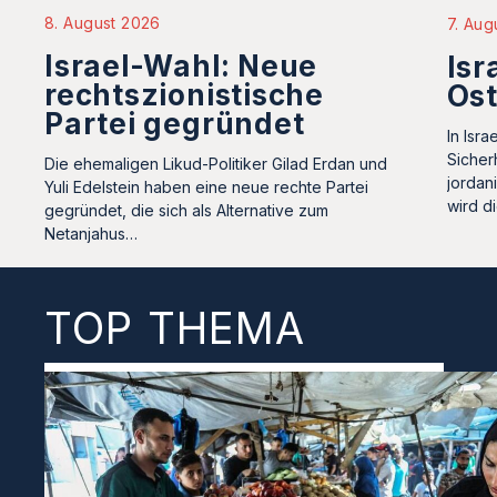
8. August 2026
7. Aug
Israel-Wahl: Neue
Isr
rechtszionistische
Os
Partei gegründet
In Isr
Sicher
Die ehemaligen Likud-Politiker Gilad Erdan und
jordan
Yuli Edelstein haben eine neue rechte Partei
wird d
gegründet, die sich als Alternative zum
Netanjahus…
TOP THEMA