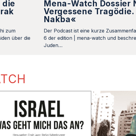
 die
Mena-Watch Dossier N
Irak
Vergessene Tragödie. 
Nakba«
khi zum
Der Podcast ist eine kurze Zusammenfa
iden über die
6 der edition | mena-watch und beschrei
Juden…
ATCH