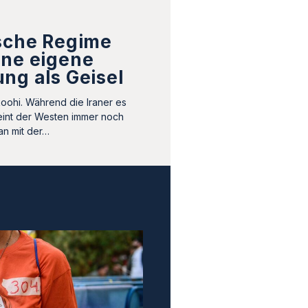
ische Regime
ine eigene
ng als Geisel
oohi. Während die Iraner es
eint der Westen immer noch
an mit der…