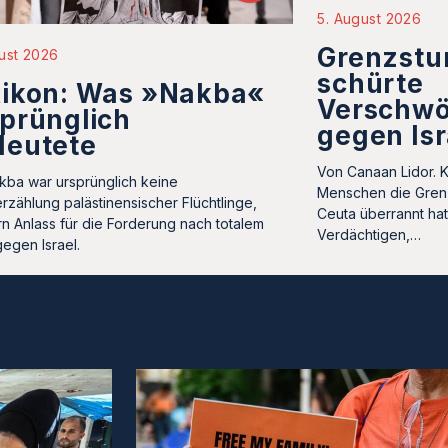
5. August 2026
Grenzstu
ust 2026
schürte
xikon: Was »Nakba«
Verschwö
prünglich
gegen Isr
deutete
Von Canaan Lidor. 
kba war ursprünglich keine
Menschen die Gren
rzählung palästinensischer Flüchtlinge,
Ceuta überrannt ha
n Anlass für die Forderung nach totalem
Verdächtigen,…
gegen Israel.