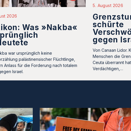
5. August 2026
Grenzstu
ust 2026
schürte
xikon: Was »Nakba«
Verschwö
prünglich
gegen Isr
deutete
Von Canaan Lidor. 
kba war ursprünglich keine
Menschen die Gren
rzählung palästinensischer Flüchtlinge,
Ceuta überrannt ha
n Anlass für die Forderung nach totalem
Verdächtigen,…
gegen Israel.