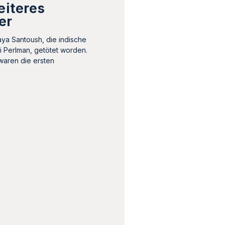
eiteres
er
ya Santoush, die indische
i Perlman, getötet worden.
waren die ersten