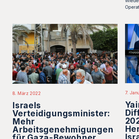
Wieder
Operat
7. Jan
8. März 2022
Yai
Israels
Dif
Verteidigungsminister:
20
Mehr
Her
Arbeitsgenehmigungen
Isr
für Gaza-Bewohner