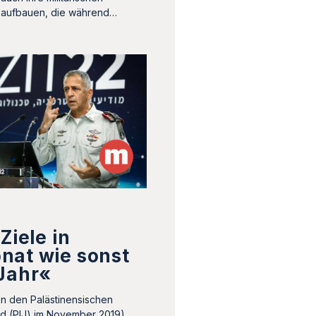
 aufbauen, die während…
Ziele in
nat wie sonst
 Jahr«
n den Palästinensischen
ad (PIJ) im November 2019),