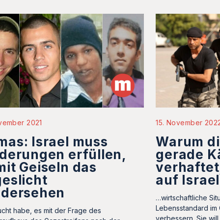
ovember 2021
15. November 202
as: Israel muss
Warum d
derungen erfüllen,
gerade K
it Geiseln das
verhaftet
eslicht
auf Israe
edersehen
…wirtschaftliche Si
Lebensstandard im 
cht habe, es mit der Frage des
verbessern. Sie will