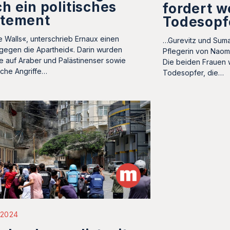
h ein politisches
fordert w
atement
Todesopf
e Walls«, unterschrieb Ernaux einen
…Gurevitz und Suma
 gegen die Apartheid«. Darin wurden
Pflegerin von Naom
fe auf Araber und Palästinenser sowie
Die beiden Frauen 
ische Angriffe…
Todesopfer, die…
i 2024