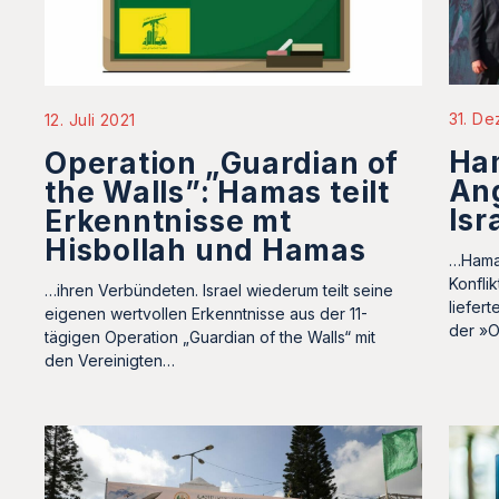
31. D
12. Juli 2021
Ha
Operation „Guardian of
Ang
the Walls”: Hamas teilt
Isr
Erkenntnisse mt
Hisbollah und Hamas
…Hamas
Konfli
…ihren Verbündeten. Israel wiederum teilt seine
liefer
eigenen wertvollen Erkenntnisse aus der 11-
der »O
tägigen Operation „Guardian of the Walls“ mit
den Vereinigten…