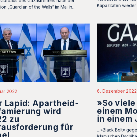
aufbaus des Gazastreifens nach der
Kapazitäten wieder
ion „Guardian of the Walls“ im Mai in…
6. Dezember 2022
uar 2022
»So viele 
r Lapid: Apartheid-
einem Mo
famierung wird
in einem
22 zu
ausforderung für
…»Black Belt« gege
ael
Islamischen Dschih