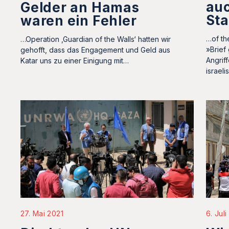
auc
Gelder an Hamas
St
waren ein Fehler
…of th
…Operation ‚Guardian of the Walls‘ hatten wir
»Brief
gehofft, dass das Engagement und Geld aus
Angrif
Katar uns zu einer Einigung mit…
israel
27. Mai 2021
6. Jul