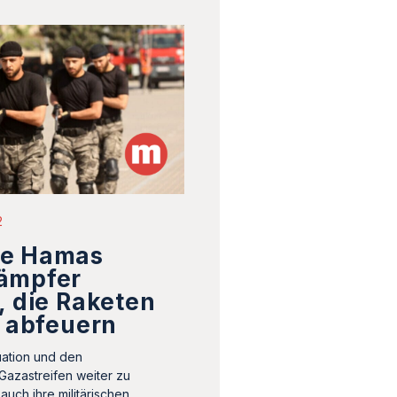
2
ie Hamas
ämpfer
, die Raketen
l abfeuern
tuation und den
Gazastreifen weiter zu
 auch ihre militärischen