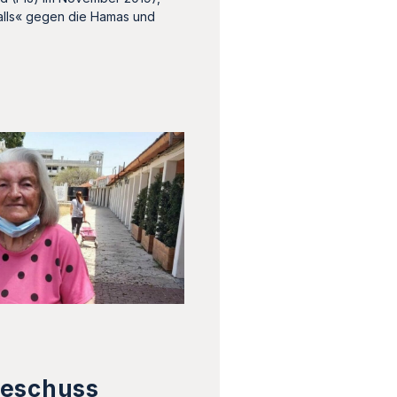
alls« gegen die Hamas und
eschuss