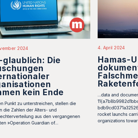
4. April 2024
ovember 2024
Hamas-U
glaublich: Die
dokument
uschungen
Falschme
ernationaler
Raketenf
anisationen
hmen kein Ende
…data and document
11{a7b8b9982d1bb
n Punkt zu unterstreichen, stellen die
bdb9cd0371a32526
n die Zahlen der Alters- und
rocket launchs carri
echterverteilung aus den vergangenen
organizations towar
kten »Operation Guardian of…