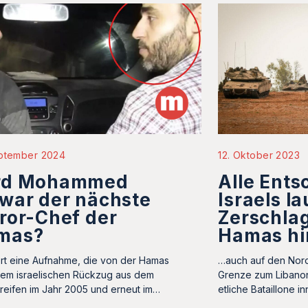
eptember 2024
12. Oktober 2023
rd Mohammed
Alle Ent
war der nächste
Israels l
ror-Chef der
Zerschla
mas?
Hamas hi
t eine Aufnahme, die von der Hamas
…auch auf den Nor
em israelischen Rückzug aus dem
Grenze zum Libanon
reifen im Jahr 2005 und erneut im…
etliche Bataillone i