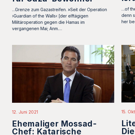
…of the
…Grenze zum Gazastreifen. »Seit der Operation
denn s
›Guardian of the Walls‹ [der elftägigen
her be
Militäroperation gegen die Hamas im
vergangenen Mai; Anm.…
15. Ok
12. Juni 2021
Lit
Ehemaliger Mossad-
Die
Chef: Katarische