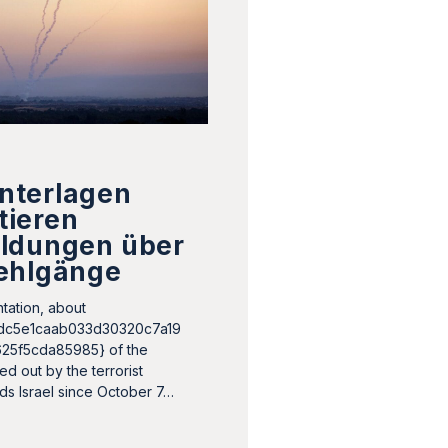
nterlagen
ieren
ldungen über
ehlgänge
ation, about
dc5e1caab033d30320c7a19
25f5cda85985} of the
ed out by the terrorist
ds Israel since October 7…