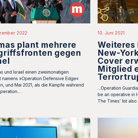
ezember 2022
10. Juni 2021
mas plant mehrere
Weiteres 
riffsfronten gegen
New-York
ael
Cover erw
Mitglied 
 und Israel einen zweimonatigen
Terrortr
kt namens »Operation Defensive Edge«
ten, und Mai 2021, als die Kämpfe während
…Operation Guardian
peration…
be an operative in H
The Times’ list als