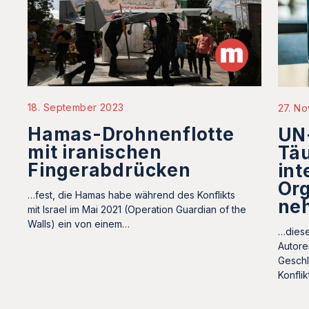
18. September 2023
27. N
Hamas-Drohnenflotte
UN-
mit iranischen
Tä
Fingerabdrücken
int
Org
…fest, die Hamas habe während des Konflikts
ne
mit Israel im Mai 2021 (Operation Guardian of the
Walls) ein von einem…
…diese
Autore
Geschl
Konfli