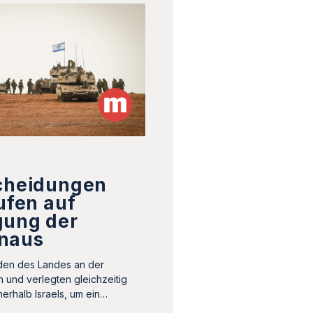
scheidungen
aufen auf
gung der
naus
den des Landes an der
 und verlegten gleichzeitig
nnerhalb Israels, um ein…