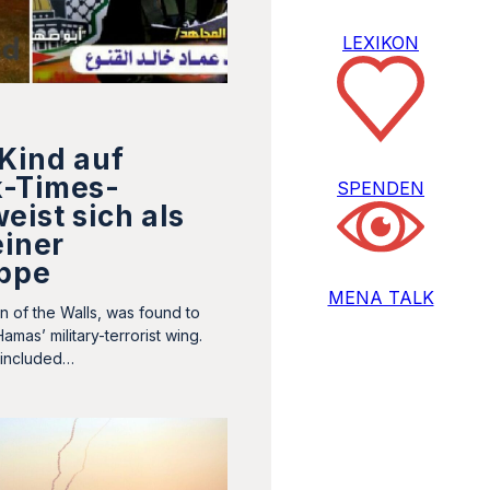
LEXIKON
Kind auf
-Times-
SPENDEN
eist sich als
einer
uppe
MENA TALK
 of the Walls, was found to
amas’ military-terrorist wing.
o included…