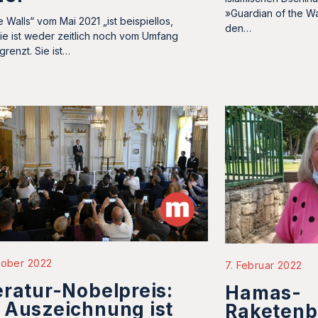
»Guardian of the W
 Walls“ vom Mai 2021 „ist beispiellos,
den…
ie ist weder zeitlich noch vom Umfang
grenzt. Sie ist…
tober 2022
7. Februar 2022
eratur-Nobelpreis:
Hamas-
 Auszeichnung ist
Raketenb