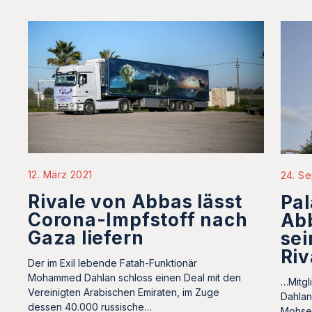
12. März 2021
24. S
Rivale von Abbas lässt
Pal
Corona-Impfstoff nach
Ab
Gaza liefern
sei
Riv
Der im Exil lebende Fatah-Funktionär
Mohammed Dahlan schloss einen Deal mit den
…Mitgl
Vereinigten Arabischen Emiraten, im Zuge
Dahlan
dessen 40.000 russische…
Mohsen