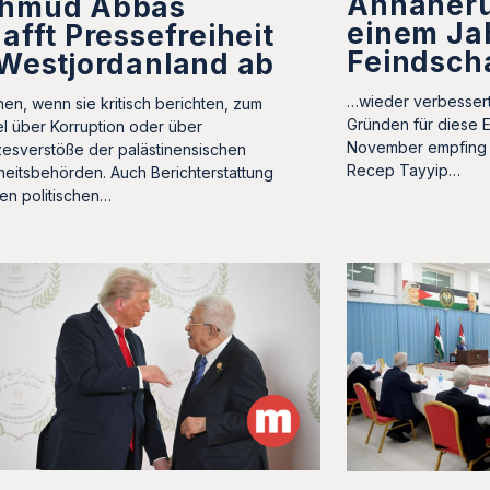
Annäher
hmud Abbas
einem Ja
afft Pressefreiheit
Feindsch
Westjordanland ab
…wieder verbessert
en, wenn sie kritisch berichten, zum
Gründen für diese E
el über Korruption oder über
November empfing d
esverstöße der palästinensischen
Recep Tayyip…
heitsbehörden. Auch Berichterstattung
en politischen…