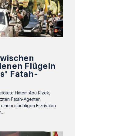
0
wischen
denen Flügeln
s' Fatah-
getötete Hatem Abu Rizek,
tzten Fatah-Agenten
einem mächtigen Erzrivalen
r…