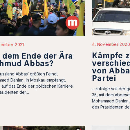
4. November 202
vember 2021
Kämpfe z
 dem Ende der Ära
verschie
hmud Abbas?
von Abba
ussland Abbas‘ größten Feind,
Partei
ed Dahlan, in Moskau empfängt,
 auf das Ende der politischen Karriere
…zufolge soll der 
äsidenten der…
35, mit dem abgese
Mohammed Dahlan, 
des Präsidenten de