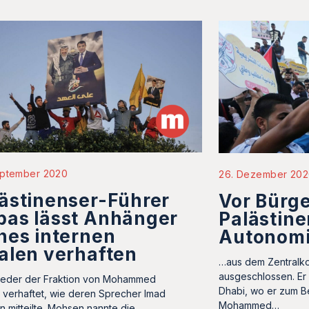
eptember 2020
26. Dezember 20
ästinenser-Führer
Vor Bürge
bas lässt Anhänger
Palästin
nes internen
Autonomi
alen verhaften
…aus dem Zentralko
ausgeschlossen. Er 
ieder der Fraktion von Mohammed
Dhabi, wo er zum B
 verhaftet, wie deren Sprecher Imad
Mohammed…
 mitteilte. Mohsen nannte die