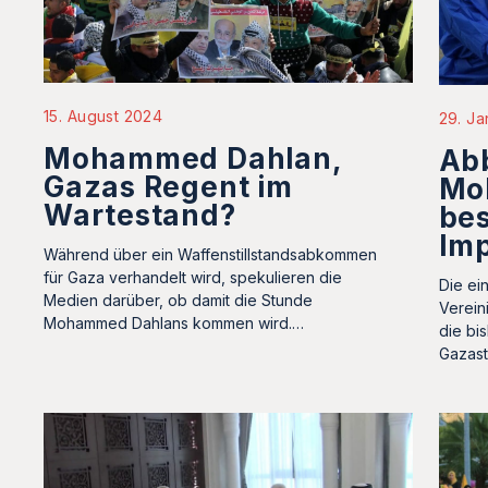
15. August 2024
29. Ja
Mohammed Dahlan,
Ab
Gazas Regent im
Mo
Wartestand?
bes
Imp
Während über ein Waffenstillstandsabkommen
für Gaza verhandelt wird, spekulieren die
Die ei
Medien darüber, ob damit die Stunde
Verein
Mohammed Dahlans kommen wird.…
die bi
Gazast