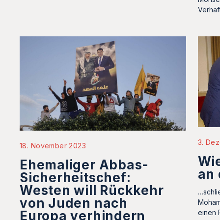
Verhaf
3. De
18. November 2023
Wie
Ehemaliger Abbas-
an
Sicherheitschef:
Westen will Rückkehr
…schli
von Juden nach
Moham
einen 
Europa verhindern