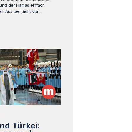
nd der Hamas einfach
en. Aus der Sicht von…
1
nd Türkei: