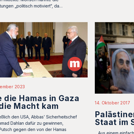
tungen „politisch motiviert“, da…
zember 2023
 die Hamas in Gaza
14. Oktober 2017
 die Macht kam
Palästine
eßlich den USA, Abbas’ Sicherheitschef
Staat im 
mad Dahlan dafür zu gewinnen,
Putsch gegen den von der Hamas
…Aus einem einfach