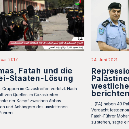
nuar 2017
24. Juni 2021
as, Fatah und die
Repressi
ei-Staaten-Lösung
Palästine
westliche
-Gruppen im Gazastreifen verletzt. Nach
berichte
ft von Quellen im Gazastreifen
nnte der Kampf zwischen Abbas-
…(PA) haben 49 Pal
en und Anhängern des umstrittenen
Verdacht festgenom
Führers…
Fatah-Führer Moha
zu stehen, sagte e