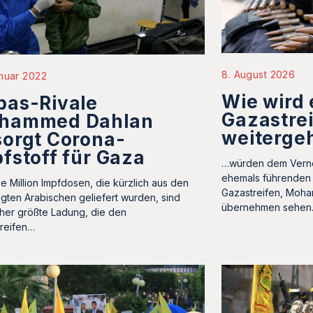
8. August 2026
nuar 2022
Wie wird 
bas-Rivale
Gazastre
hammed Dahlan
weiterge
orgt Corona-
fstoff für Gaza
…würden dem Vern
ehemals führenden
ne Million Impfdosen, die kürzlich aus den
Gazastreifen, Moha
igten Arabischen geliefert wurden, sind
übernehmen sehen. 
sher größte Ladung, die den
reifen…