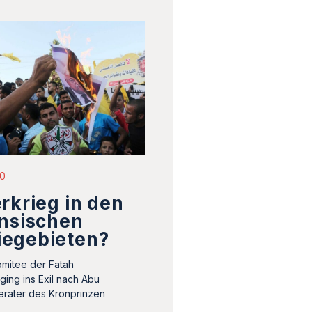
20
rkrieg in den
ensischen
egebieten?
mitee der Fatah
ging ins Exil nach Abu
erater des Kronprinzen