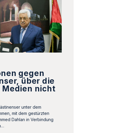
onen gegen
nser, über die
 Medien nicht
n
ästinenser unter dem
men, mit dem gestürzten
mmed Dahlan in Verbindung
in…