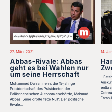
27. März 2021
14. Ja
Abbas-Rivale: Abbas
Ham
geht es bei Wahlen nur
Zw
um seine Herrschaft
…Fatah
Auskun
Mohammed Dahlan nennt die 15-jährige
entbra
Präsidentschaft des Präsidenten der
Getreu
Palästinensischen Autonomiebehörde, Mahmud
Fatah-
Abbas, „eine große fette Null“. Der politische
Rivale…