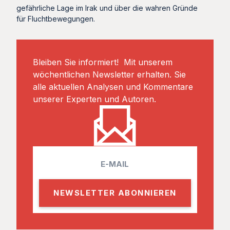
gefährliche Lage im Irak und über die wahren Gründe
für Fluchtbewegungen.
Bleiben Sie informiert! Mit unserem
wöchentlichen Newsletter erhalten. Sie
alle aktuellen Analysen und Kommentare
unserer Experten und Autoren.
E
m
a
i
l