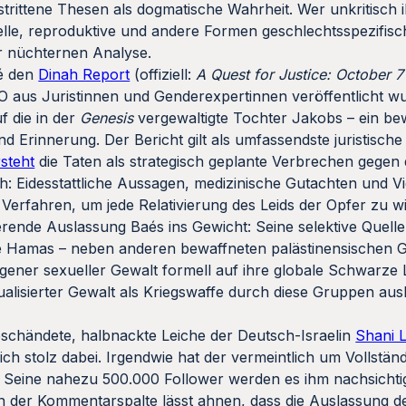
trittene Thesen als dogmatische Wahrheit. Wer unkritisch ih
elle, reproduktive und andere Formen geschlechtsspezifisc
r nüchternen Analyse.
aé den
Dinah Report
(offiziell:
A Quest for Justice: October 
O aus Juristinnen und Genderexpertinnen veröffentlicht w
f die in der
Genesis
vergewaltigte Tochter Jakobs – ein be
d Erinnerung. Der Bericht gilt als umfassendste juristisch
rsteht
die Taten als strategisch geplante Verbrechen gegen 
ch: Eidesstattliche Aussagen, medizinische Gutachten und V
e Verfahren, um jede Relativierung des Leids der Opfer zu w
ierende Auslassung Baés ins Gewicht: Seine selektive Quel
die Hamas – neben anderen bewaffneten palästinensischen 
zogener sexueller Gewalt formell auf ihre globale Schwarze 
alisierter Gewalt als Kriegswaffe durch diese Gruppen ausb
eschändete, halbnackte Leiche der Deutsch-Israelin
Shani 
ich stolz dabei. Irgendwie hat der vermeintlich um Vollstän
 Seine nahezu 500.000 Follower werden es ihm nachsichtig
 in der Kommentarspalte lässt ahnen, dass die Auslassung 