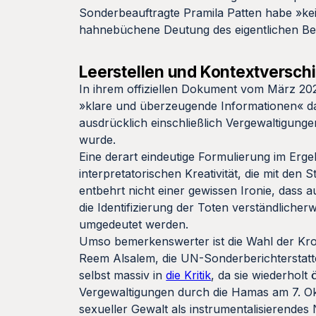
Sonderbeauftragte Pramila Patten habe »ke
hahnebüchene Deutung des eigentlichen Ber
Leerstellen und Kontextversc
In ihrem offiziellen Dokument vom März 2
»klare und überzeugende Informationen« daf
ausdrücklich einschließlich Vergewaltigunge
wurde.
Eine derart eindeutige Formulierung im Erg
interpretatorischen Kreativität, die mit den 
entbehrt nicht einer gewissen Ironie, dass a
die Identifizierung der Toten verständlicher
umgedeutet werden.
Umso bemerkenswerter ist die Wahl der Kro
Reem Alsalem, die UN-Sonderberichterstat
selbst massiv in
die Kritik
, da sie wiederholt
Vergewaltigungen durch die Hamas am 7. Okt
sexueller Gewalt als instrumentalisierende