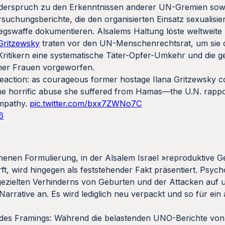
Widerspruch zu den Erkenntnissen anderer UN-Gremien sow
suchungsberichte, die den organisierten Einsatz sexualisie
riegswaffe dokumentieren. Alsalems Haltung löste weltweit
 Gritzewsky
traten vor den UN-Menschenrechtsrat, um sie d
 Kritikern eine systematische Täter-Opfer-Umkehr und die ge
cher Frauen vorgeworfen.
reaction: as courageous former hostage Ilana Gritzewsky 
e horrific abuse she suffered from Hamas—the U.N. rappo
empathy.
pic.twitter.com/bxx7ZWNo7C
6
enen Formulierung, in der Alsalem Israel »reproduktive G
ft, wird hingegen als feststehender Fakt präsentiert. Psych
 gezielten Verhinderns von Geburten und der Attacken auf 
Narrative an. Es wird lediglich neu verpackt und so für ei
e des Framings: Während die belastenden UNO-Berichte von