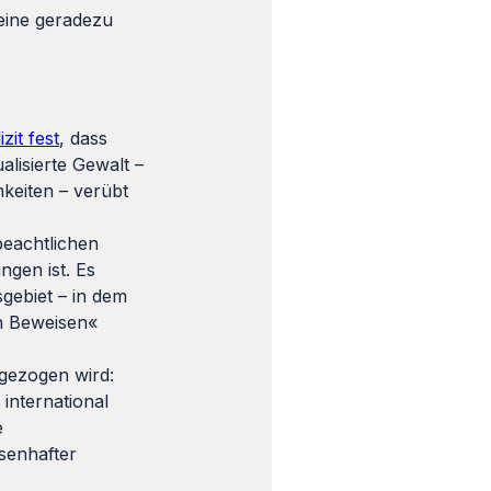
eine geradezu
izit fest
, dass
lisierte Gewalt –
mkeiten – verübt
beachtlichen
ngen ist. Es
sgebiet – in dem
on Beweisen«
gezogen wird:
 international
e
senhafter