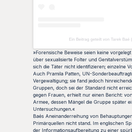
Ein Beitrag geteilt von Tarek Bae
»Forensische Beweise seien keine vorgele
über sexualisierte Folter und Genitalverstüm
sich die Täter nicht identifizieren; einzeln
Auch Pramila Patten, UN-Sonderbeauftragte 
Vergewaltigung; sie fand jedoch hinreichen
Gruppen, doch sei der Standard nicht errei
gegen Frauen, erhielt nur einen Bericht: von
Armee, dessen Mängel die Gruppe später ei
Untersuchungen.«
Baés Aneinanderreihung von Behauptungen h
Primärquellen nicht stand. Im englischen S
der Informationsaufbereitung zu einer spür