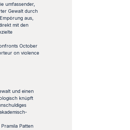
ie umfassender,
rter Gewalt durch
e Empörung aus,
irekt mit den
zielte
confronts October
rteur on violence
ewalt und einen
ologisch knüpft
unschuldiges
n akademisch-
 Pramila Patten