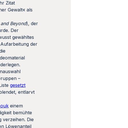
r Zitat
her Gewalt« als
7 and Beyond
), der
urde. Der
wusst gewähltes
e Aufarbeitung der
die
ideomaterial
iderlegen.
lenauswahl
Gruppen –
Liste
gesetzt
lendet, entlarvt
Louk
einem
digkeit bemühte
 verzeihen. Die
den Löwenanteil