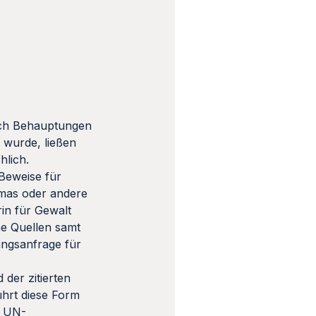
uch Behauptungen
t wurde, ließen
hlich.
 Beweise für
amas oder andere
in für Gewalt
che Quellen samt
angsanfrage für
der zitierten
ührt diese Form
e UN-