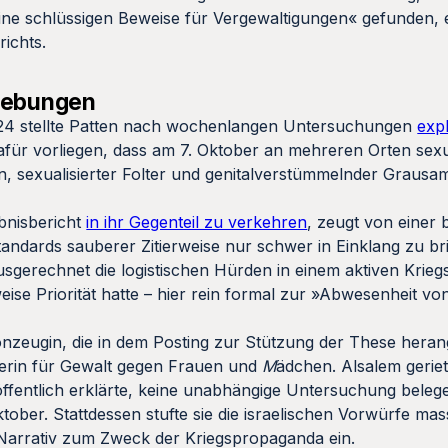
ine schlüssigen Beweise für Vergewaltigungen« gefunden, 
ichts.
hiebungen
024 stellte Patten nach wochenlangen Untersuchungen
expl
ür vorliegen, dass am 7. Oktober an mehreren Orten sexua
n, sexualisierter Folter und genitalverstümmelnder Grausa
ebnisbericht
in ihr Gegenteil zu verkehren
, zeugt von einer 
Standards sauberer Zitierweise nur schwer in Einklang zu bri
usgerechnet die logistischen Hürden in einem aktiven Krieg
weise Priorität hatte – hier rein formal zur »Abwesenheit v
nzeugin, die in dem Posting zur Stützung der These heran
terin für Gewalt gegen Frauen und
M
ädchen. Alsalem geriet
 öffentlich erklärte, keine unabhängige Untersuchung beleg
ober. Stattdessen stufte sie die israelischen Vorwürfe mas
s Narrativ zum Zweck der Kriegspropaganda ein.