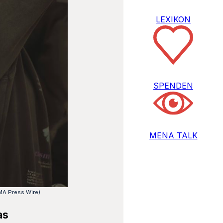
LEXIKON
SPENDEN
MENA TALK
MA Press Wire)
as