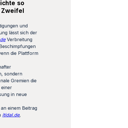
ichte so
 Zweifel
tigungen und
ng lässt sich der
.de
Verbreitung
n Beschimpfungen
enn die Plattform
hafter
n, sondern
onale Gremien die
 einer
ssung in neue
 an einem Beitrag
on
itidal.de
,