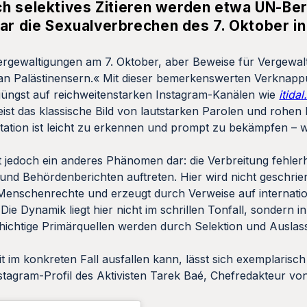
h selektives Zitieren werden etwa UN-Ber
r die Sexualverbrechen des 7. Oktober in
rgewaltigungen am 7. Oktober, aber Beweise für Vergewal
 an Palästinensern.« Mit dieser bemerkenswerten Verknappu
jüngst auf reichweitenstarken Instagram-Kanälen wie
itidal
meist das klassische Bild von lautstarken Parolen und rohe
ation ist leicht zu erkennen und prompt zu bekämpfen – w
t jedoch ein anderes Phänomen dar: die Verbreitung fehler
und Behördenberichten auftreten. Hier wird nicht geschrie
r Menschenrechte und erzeugt durch Verweise auf internati
e Dynamik liegt hier nicht im schrillen Tonfall, sondern in
schichtige Primärquellen werden durch Selektion und Ausla
t im konkreten Fall ausfallen kann, lässt sich exemplarisch
stagram-Profil des Aktivisten Tarek Baé, Chefredakteur v