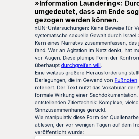
»Information Laundering«: Durc
umgedeutet, dass am Ende soga
gezogen werden können.
»UN-Untersuchungen: Keine Beweise für Ve
systematische sexuelle Gewalt durch Israel
Kern eines Narrativs zusammenfassen, das 
fand. Wer an Agitation im Netz denkt, hat 
vor Augen. Diese plumpe Form der Konfront
überhaupt
durchgreifen will
.
Eine weitaus größere Herausforderung stell
Darlegungen, die im Gewand von
Fußnoten
referiert. Der Text nutzt das Vokabular de
formale Wirkung einer Sachdokumentation. Di
entstellenden Zitiertechnik: Komplexe, viel
Sinnzusammenhänge gerückt.
Wie manipulativ diese Form der Quellenarbei
ablesen, der vor wenigen Tagen auf dem In
veröffentlicht wurde: