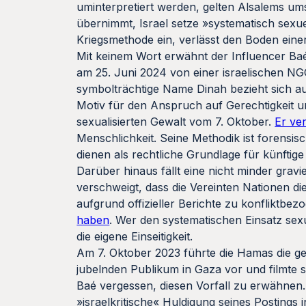
uminterpretiert werden, gelten Alsalems ums
übernimmt, Israel setze »systematisch sexu
Kriegsmethode ein, verlässt den Boden eine
Mit keinem Wort erwähnt der Influencer B
am 25. Juni 2024 von einer israelischen NG
symbolträchtige Name Dinah bezieht sich au
Motiv für den Anspruch auf Gerechtigkeit un
sexualisierten Gewalt vom 7. Oktober.
Er ve
Menschlichkeit. Seine Methodik ist forensis
dienen als rechtliche Grundlage für künftig
Darüber hinaus fällt eine nicht minder grav
verschweigt, dass die Vereinten Nationen 
aufgrund offizieller Berichte zu konfliktbe
haben
. Wer den systematischen Einsatz sexu
die eigene Einseitigkeit.
Am 7. Oktober 2023 führte die Hamas die g
jubelnden Publikum in Gaza vor und filmte s
Baé vergessen, diesen Vorfall zu erwähnen.
»israelkritische« Huldigung seines Postings