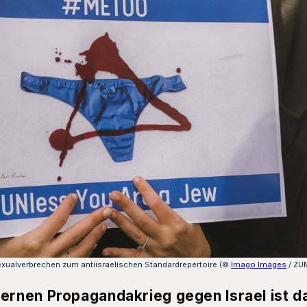
ualverbrechen zum antiisraelischen Standardrepertoire (©
Imago Images
/ ZU
rnen Propagandakrieg gegen Israel ist d