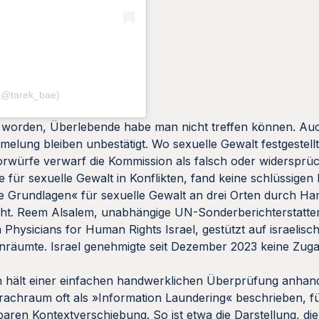
́ (@tarek_bae)
gt worden, Überlebende habe man nicht treffen können. A
melung bleiben unbestätigt. Wo sexuelle Gewalt festgestell
e Vorwürfe verwarf die Kommission als falsch oder widersprüc
für sexuelle Gewalt in Konflikten, fand keine schlüssigen
de Grundlagen« für sexuelle Gewalt an drei Orten durch H
cht. Reem Alsalem, unabhängige UN-Sonderberichterstatter
 Physicians for Human Rights Israel, gestützt auf israelis
nräumte. Israel genehmigte seit Dezember 2023 keine Zug
ält einer einfachen handwerklichen Überprüfung anhand 
prachraum oft als »Information Laundering« beschrieben, f
baren Kontextverschiebung. So ist etwa die Darstellung, di