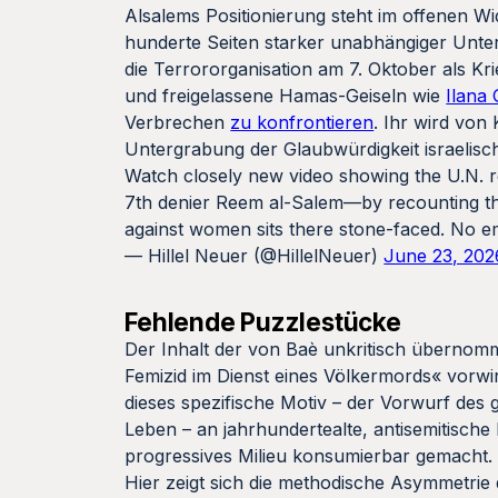
Alsalems Positionierung steht im offenen 
hunderte Seiten starker unabhängiger Unter
die Terrororganisation am 7. Oktober als K
und freigelassene Hamas-Geiseln wie
Ilana
Verbrechen
zu konfrontieren
. Ihr wird von
Untergrabung der Glaubwürdigkeit israelis
Watch closely new video showing the U.N. 
7th denier Reem al-Salem—by recounting th
against women sits there stone-faced. No 
— Hillel Neuer (@HillelNeuer)
June 23, 202
Fehlende Puzzlestücke
Der Inhalt der von Baè unkritisch übernomm
Femizid im Dienst eines Völkermords« vorwir
dieses spezifische Motiv – der Vorwurf des
Leben – an jahrhundertealte, antisemitische 
progressives Milieu konsumierbar gemacht.
Hier zeigt sich die methodische Asymmetri