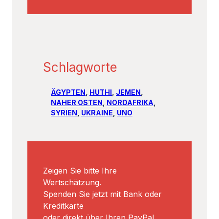
Schlagworte
ÄGYPTEN
, 
HUTHI
, 
JEMEN
, 
NAHER OSTEN
, 
NORDAFRIKA
, 
SYRIEN
, 
UKRAINE
, 
UNO
Zeigen Sie bitte Ihre
Wertschätzung.
Spenden Sie jetzt mit Bank oder
Kreditkarte
oder direkt über Ihren PayPal