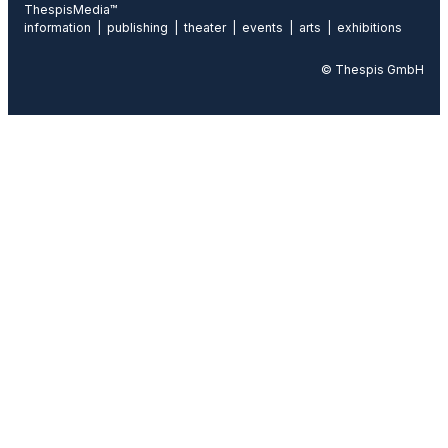
ThespisMedia™
information | publishing | theater | events | arts | exhibitions
© Thespis GmbH