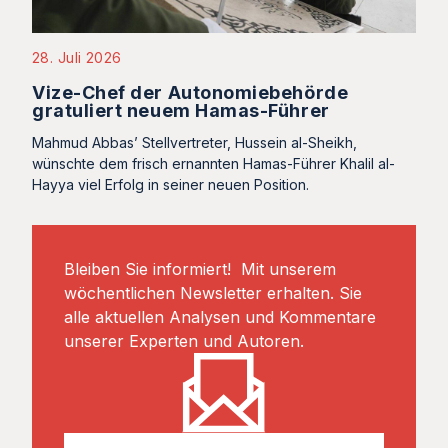
28. Juli 2026
Vize-Chef der Autonomiebehörde
gratuliert neuem Hamas-Führer
Mahmud Abbas’ Stellvertreter, Hussein al-Sheikh,
wünschte dem frisch ernannten Hamas-Führer Khalil al-
Hayya viel Erfolg in seiner neuen Position.
Bleiben Sie informiert! Mit unserem
wöchentlichen Newsletter erhalten. Sie
alle aktuellen Analysen und Kommentare
unserer Experten und Autoren.