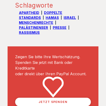
Schlagworte
APARTHEID
DOPPELTE
STANDARDS
HAMAS
ISRAEL
MENSCHENRECHTE
PALÄSTINENSER
PRESSE
RASSISMUS
Zeigen Sie bitte Ihre Wertschätzung.
Spenden Sie jetzt mit Bank oder
Kreditkarte
oder direkt über Ihren PayPal Account.
JETZT SPENDEN