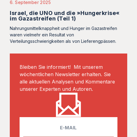
6. September 2025
Israel, die UNO und die »Hungerkrise«
im Gazastreifen (Teil 1)
Nahrungsmittelknappheit und Hunger im Gazastreifen
waren vielmehr ein Resultat von
Verteilungsschwierigkeiten als von Lieferengpässen.
Bleiben Sie informiert! Mit unserem
wöchentlichen Newsletter erhalten. Sie
alle aktuellen Analysen und Kommentare
unserer Experten und Autoren.
E
m