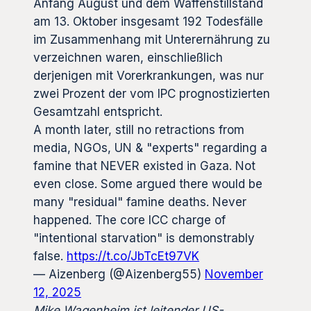
Anfang August und dem Waffenstillstand
am 13. Oktober insgesamt 192 Todesfälle
im Zusammenhang mit Unterernährung zu
verzeichnen waren, einschließlich
derjenigen mit Vorerkrankungen, was nur
zwei Prozent der vom IPC prognostizierten
Gesamtzahl entspricht.
A month later, still no retractions from
media, NGOs, UN & "experts" regarding a
famine that NEVER existed in Gaza. Not
even close. Some argued there would be
many "residual" famine deaths. Never
happened. The core ICC charge of
"intentional starvation" is demonstrably
false.
https://t.co/JbTcEt97VK
— Aizenberg (@Aizenberg55)
November
12, 2025
Mike Wagenheim ist leitender US-