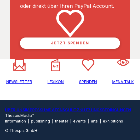
oder direkt über Ihren PayPal Account.
JETZT SPENDEN
NEWSLETTER
LEXIKON
SPENDEN
MENA TALK
ÜBER UNS
IMPRESSUM
DATENSCHUTZ
NUTZUNGSBEDINGUNGEN
ThespisMedia™
information | publishing | theater | events | arts | exhibitions
© Thespis GmbH