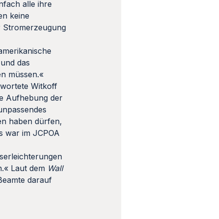
fach alle ihre
en keine
zur Stromerzeugung
 amerikanische
 und das
den müssen.«
wortete Witkoff
ie Aufhebung der
 unpassendes
en haben dürfen,
Das war im JCPOA
serleichterungen
n.« Laut dem
Wall
-Beamte darauf