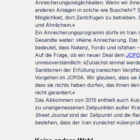
Anreicherungsmöglichkeiten. Wenn wir ihnen
anderen Anlagen in solche wie Buschehr? Si
Möglichkeit, dort Zentrifugen zu betreiben
und Ähnlichem.«
Ein Anreicherungsprogramm dürfe im Iran nie
Gesandte weiter: »Keine Anreicherung. Das
bedeutet, dass Natanz, Fordo und Isfahan 
Auf die Frage, ob ein neuer Deal dem
JCPO
unmissverständlich: »Zunächst einmal wer
Sanktionen der Erfüllung iranischen Verpfl
Vorgehen im JCPOA. Wir glauben, dass sie k
dass sie nichts haben dürfen, das ihnen d
nicht garantiert.«
Das Abkommen von 2015 enthielt auch Ausla
zu unangemessenen Zeitpunkten außer Kraft
Street Journal
sind der Zeitpunkt und die R
bestehen, dass der Iran zunächst »überprüf