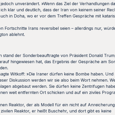
n jedoch unverändert. »Wenn das Ziel der Verhandlungen dar
ich klar und deutlich, dass der Iran von keinem seiner Re
such in Doha, wo er vor dem Treffen Gespräche mit katar
n Fortschritte Irans reversibel seien – allerdings nur, wür
ton ablehnt.
n stand der Sonderbeauftragte von Präsident Donald Trump
arauf hingewiesen hat, das Ergebnis der Gespräche am So
iden.
 sagte Witkoff: »Die Iraner dürfen keine Bombe haben. Und
n dieser Diskussion werden wir sie also beim Wort nehmen. W
agen abgebaut werden. Sie dürfen keine Zentrifugen hab
nen weit entfernten Ort schicken und auf ein ziviles Prog
einen Reaktor, der als Modell für ein nicht auf Anreicherun
vilen Reaktor, er heißt Buschehr, und dort gibt es keine