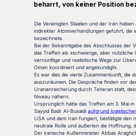
beharrt, von keiner Position b
Die Vereinigten Staaten und der Iran habe
indirekter Atomverhandlungen geführt, die 
bezeichnete.
Bei der Bekanntgabe des Abschlusses der 
das Treffen als »schwierige, aber nützlich
vernünftige und realistische Wege zur Übe
Oman koordiniert und angekündigt«.
Es war dies die vierte Zusammenkunft, die d
auszuräumen. Die Gespräche finden vor de
Urananreicherung durch Teheran statt, des
Niveau nähern.
Ursprünglich hätte das Treffen am 3. Mai i
Sayyid Badr Al-Busaidi
aufgrund logistisch
USA und dem Iran fungiert, bestätigte den 
neutrale Rolle und äußerten die Hoffnung, d
Der iranische Außenminister Abbas Araghchi 