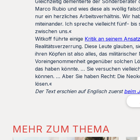
Gleichzeitig dementierte der Sonderberater
Marco Rubio und wies diese als »völlig fal
nur ein herzliches Arbeitsverhältnis. Wir h
miteinander. Ich spreche vielleicht fünf- bi
zwischen uns.«
Witkoff führte einige
Kritik an seinem Ansat
Realitätsverzerrung. Diese Leute glauben, s
ihren Köpfen ist also alles, das militärische
Voreingenommenheit gegenüber solchen Lö
das haben könnte. … Sie versuchen vielleich
können. … Aber Sie haben Recht: Die Neoko
lösen.«
Der Text erschien auf Englisch zuerst
beim 
MEHR ZUM THEMA