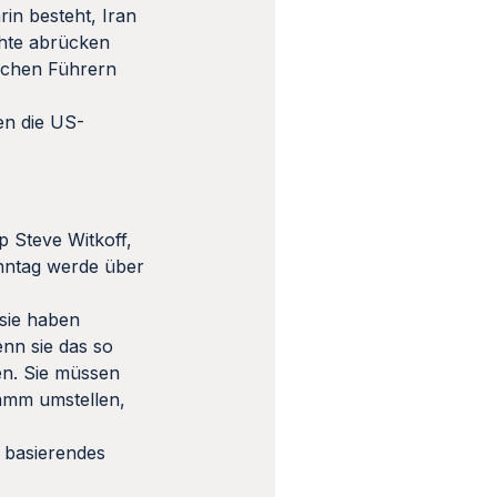
in besteht, Iran
chte abrücken
ischen Führern
den die US-
 Steve Witkoff,
nntag werde über
 sie haben
enn sie das so
en. Sie müssen
ramm umstellen,
g basierendes