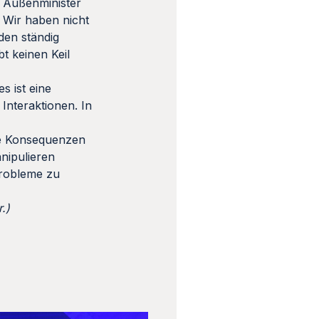
t Außenminister
 Wir haben nicht
den ständig
bt keinen Keil
s ist eine
Interaktionen. In
he Konsequenzen
anipulieren
Probleme zu
.)