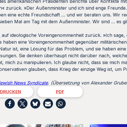
 des amerikanischen Präsidenten Berichte über Konflikte mi
sch« zurück. »Der Außenminister und ich sind enge Freunde.
aben eine echte Freundschaft … und wir beraten uns. Wir re
s sieben Mal am Tag mit dem Außenminister. Wir sind … es gi
z
auf ideologische Voreingenommenheit zurück. »Ich sage, e
ie haben eine Voreingenommenheit gegenüber militärischen 
r Natur ist, eine Lösung für das Problem, und sie haben eine
sungen. Sie denken überhaupt nicht darüber nach, welc
t, mich zu manipulieren. Ich glaube nicht, dass sie mich m
nservativen glauben, dass Krieg der einzige Weg ist, um 
Jewish News Syndicate
. (Übersetzung von Alexander Gruber
DRUCKEN
PDF