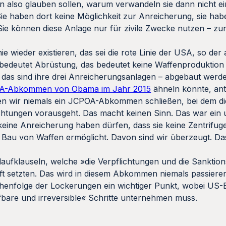
 also glauben sollen, warum verwandeln sie dann nicht ein
e haben dort keine Möglichkeit zur Anreicherung, sie hab
. Sie können diese Anlage nur für zivile Zwecke nutzen – 
 wieder existieren, das sei die rote Linie der USA, so der
 bedeutet Abrüstung, das bedeutet keine Waffenproduktion
– das sind ihre drei Anreicherungsanlagen – abgebaut wer
A-Abkommen von Obama im Jahr 2015
ähneln könnte, ant
den wir niemals ein JCPOA-Abkommen schließen, bei dem d
ichtungen vorausgeht. Das macht keinen Sinn. Das war ein
eine Anreicherung haben dürfen, dass sie keine Zentrifug
en Bau von Waffen ermöglicht. Davon sind wir überzeugt. 
ufklauseln, welche »die Verpflichtungen und die Sanktion
 setzten. Das wird in diesem Abkommen niemals passiere
eihenfolge der Lockerungen ein wichtiger Punkt, wobei US
bare und irreversible« Schritte unternehmen muss.