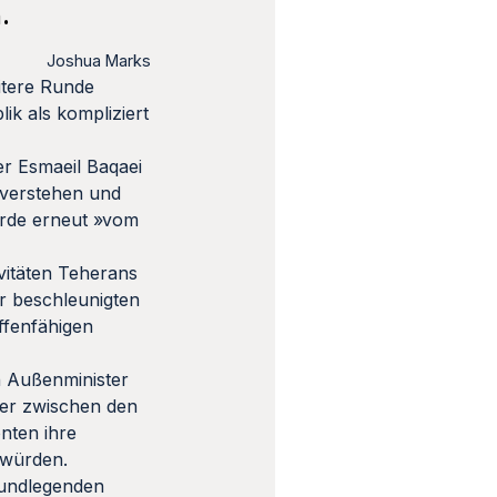
.
Joshua Marks
itere Runde
ik als kompliziert
r Esmaeil Baqaei
 verstehen und
erde erneut »vom
ivitäten Teherans
r beschleunigten
ffenfähigen
n Außenminister
tler zwischen den
nten ihre
 würden.
grundlegenden