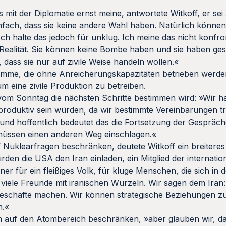
 mit der Diplomatie ernst meine, antwortete Witkoff, er sei 
nfach, dass sie keine andere Wahl haben. Natürlich können
Ich halte das jedoch für unklug. Ich meine das nicht konfro
 Realität. Sie können keine Bombe haben und sie haben ges
, dass sie nur auf zivile Weise handeln wollen.«
amme, die ohne Anreicherungskapazitäten betrieben werde
m eine zivile Produktion zu betreiben.
 vom Sonntag die nächsten Schritte bestimmen wird: »Wir h
produktiv sein würden, da wir bestimmte Vereinbarungen t
und hoffentlich bedeutet das die Fortsetzung der Gespräche
r müssen einen anderen Weg einschlagen.«
 Nuklearfragen beschränken, deutete Witkoff ein breitere
ürden die USA den Iran einladen, ein Mitglied der internatio
er für ein fleißiges Volk, für kluge Menschen, die sich in 
viele Freunde mit iranischen Wurzeln. Wir sagen dem Iran:
Geschäfte machen. Wir können strategische Beziehungen z
n.«
 auf den Atombereich beschränken, »aber glauben wir, da