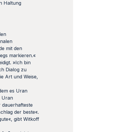
en Haltung
den
onalen
de mit den
Wegs markieren.«
digt. »Ich bin
ch Dialog zu
die Art und Weise,
 dem es Uran
m Uran
r dauerhafteste
chlag der beste«.
ute«, gibt Witkoff