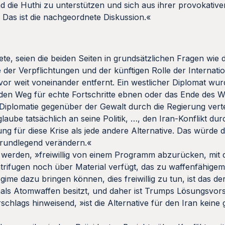
d die Huthi zu unterstützen und sich aus ihrer provokativ
 Das ist die nachgeordnete Diskussion.«
te, seien die beiden Seiten in grundsätzlichen Fragen wie 
der Verpflichtungen und der künftigen Rolle der Internati
or weit voneinander entfernt. Ein westlicher Diplomat wur
 den Weg für echte Fortschritte ebnen oder das Ende des 
 Diplomatie gegenüber der Gewalt durch die Regierung vertei
aube tatsächlich an seine Politik, …, den Iran-Konflikt dur
ung für diese Krise als jede andere Alternative. Das würde 
grundlegend verändern.«
 werden, »freiwillig von einem Programm abzurücken, mit
trifugen noch über Material verfügt, das zu waffenfähige
me dazu bringen können, dies freiwillig zu tun, ist das de
mals Atomwaffen besitzt, und daher ist Trumps Lösungsvors
hlags hinweisend, »ist die Alternative für den Iran keine g