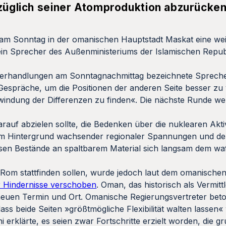
ezüglich seiner Atomproduktion abzurücken
n am Sonntag in der omanischen Hauptstadt Maskat eine we
ein Sprecher des Außenministeriums der Islamischen Republ
Verhandlungen am Sonntagnachmittag bezeichnete Spreche
e Gespräche, um die Positionen der anderen Seite besser zu
rwindung der Differenzen zu finden«. Die nächste Runde w
arauf abzielen sollte, die Bedenken über die nuklearen Akt
m Hintergrund wachsender regionaler Spannungen und de
sen Bestände an spaltbarem Material sich langsam dem wa
n Rom stattfinden sollen, wurde jedoch laut dem omanische
er Hindernisse verschoben
. Oman, das historisch als Vermit
neuen Termin und Ort. Omanische Regierungsvertreter beto
ass beide Seiten »größtmögliche Flexibilität walten lassen«
erklärte, es seien zwar Fortschritte erzielt worden, die 