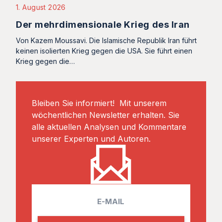
1. August 2026
Der mehrdimensionale Krieg des Iran
Von Kazem Moussavi. Die Islamische Republik Iran führt
keinen isolierten Krieg gegen die USA. Sie führt einen
Krieg gegen die…
Bleiben Sie informiert! Mit unserem
wöchentlichen Newsletter erhalten. Sie
alle aktuellen Analysen und Kommentare
unserer Experten und Autoren.
E
m
a