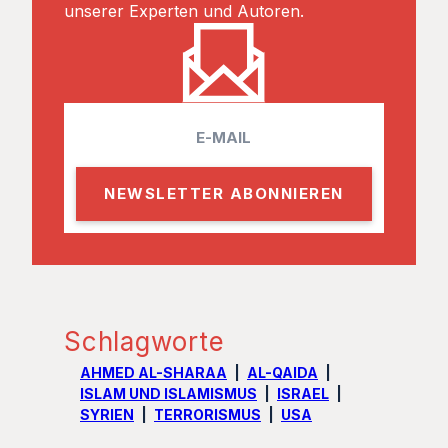
unserer Experten und Autoren.
E
m
a
i
l
Schlagworte
AHMED AL-SHARAA
AL-QAIDA
ISLAM UND ISLAMISMUS
ISRAEL
SYRIEN
TERRORISMUS
USA