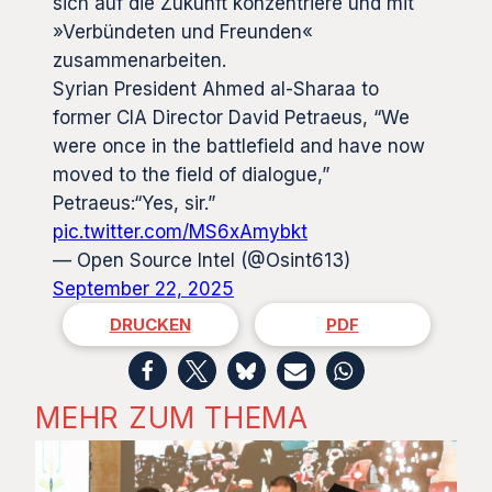
sich auf die Zukunft konzentriere und mit
»Verbündeten und Freunden«
zusammenarbeiten.
Syrian President Ahmed al-Sharaa to
former CIA Director David Petraeus, “We
were once in the battlefield and have now
moved to the field of dialogue,”
Petraeus:“Yes, sir.”
pic.twitter.com/MS6xAmybkt
— Open Source Intel (@Osint613)
September 22, 2025
DRUCKEN
PDF
MEHR ZUM THEMA