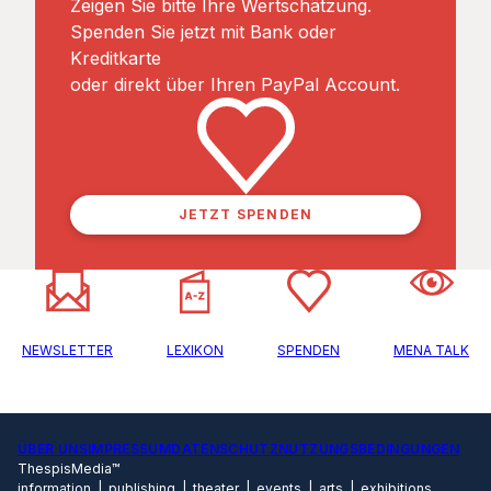
Zeigen Sie bitte Ihre Wertschätzung.
Spenden Sie jetzt mit Bank oder
Kreditkarte
oder direkt über Ihren PayPal Account.
JETZT SPENDEN
NEWSLETTER
LEXIKON
SPENDEN
MENA TALK
ÜBER UNS
IMPRESSUM
DATENSCHUTZ
NUTZUNGSBEDINGUNGEN
ThespisMedia™
information | publishing | theater | events | arts | exhibitions