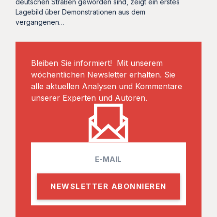
deutschen Straßen geworden sind, zeigt ein erstes
Lagebild über Demonstrationen aus dem
vergangenen…
Bleiben Sie informiert! Mit unserem
wöchentlichen Newsletter erhalten. Sie
alle aktuellen Analysen und Kommentare
unserer Experten und Autoren.
E
m
a
i
l