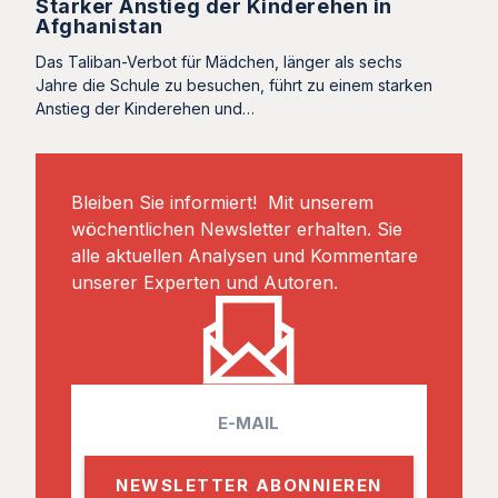
Starker Anstieg der Kinderehen in
Afghanistan
Das Taliban-Verbot für Mädchen, länger als sechs
Jahre die Schule zu besuchen, führt zu einem starken
Anstieg der Kinderehen und…
Bleiben Sie informiert! Mit unserem
wöchentlichen Newsletter erhalten. Sie
alle aktuellen Analysen und Kommentare
unserer Experten und Autoren.
E
m
a
i