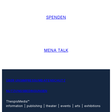
SPENDEN
MENA TALK
ÜBER UNS
IMPRESSUM
DATENSCHUTZ
NUTZUNGSBEDINGUNGEN
ThespisMedia™
information | publishing | theater | events | arts | exhibitions