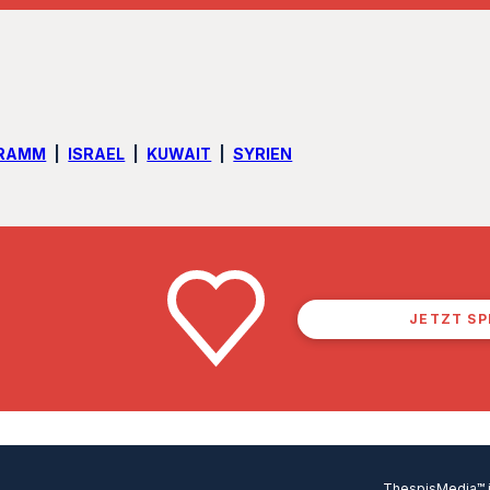
GRAMM
ISRAEL
KUWAIT
SYRIEN
JETZT S
ThespisMedia™ in