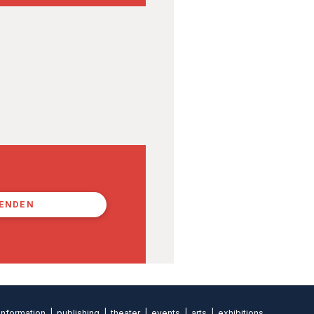
PENDEN
formation | publishing | theater | events | arts | exhibitions