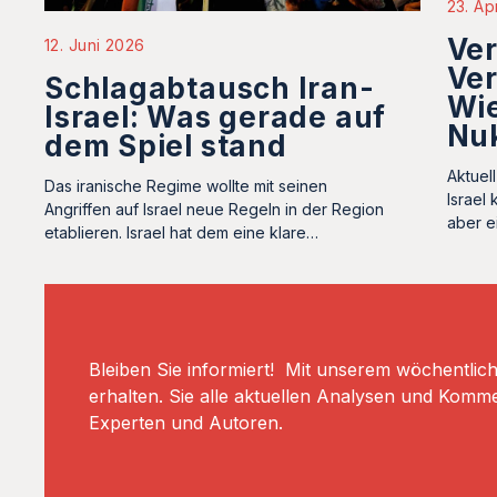
23. Ap
Ver
12. Juni 2026
Ve
Schlagabtausch Iran-
Wie
Israel: Was gerade auf
Nu
dem Spiel stand
Aktuel
Das iranische Regime wollte mit seinen
Israel
Angriffen auf Israel neue Regeln in der Region
aber ei
etablieren. Israel hat dem eine klare…
Bleiben Sie informiert! Mit unserem wöchentlic
erhalten. Sie alle aktuellen Analysen und Komm
Experten und Autoren.