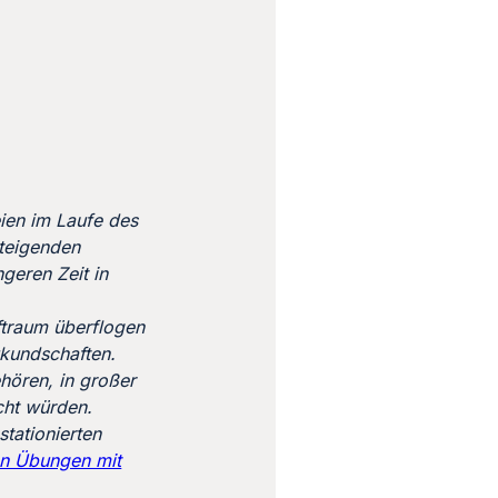
ien im Laufe des
steigenden
geren Zeit in
ftraum überflogen
ukundschaften.
hören, in großer
cht würden.
stationierten
en Übungen mit