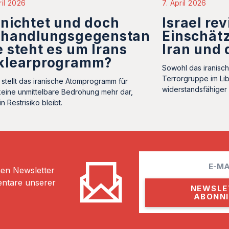
ril 2026
7. April 2026
nichtet und doch
Israel rev
rhandlungsgegenstand:
Einschät
 steht es um Irans
Iran und 
klearprogramm?
Sowohl das iranisc
Terrorgruppe im Lib
l stellt das iranische Atomprogramm für
widerstandsfähiger 
 keine unmittelbare Bedrohung mehr dar,
n Restrisiko bleibt.
E
hen Newsletter
m
entare unserer
a
i
l