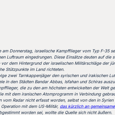
e am Donnerstag, israelische Kampfflieger vom Typ F-35 se
en Luftraum eingedrungen. Diese Einsätze deuten auf die 
vor dem Hintergrund der israelischen Militärschläge der jün
he Stützpunkte im Land richteten.
olge zwei Tarnkappenjäger den syrischen und irakischen Lu
iele in den Städten Bandar Abbas, Isfahan und Schiras ausz
pfflieger, die zu den am höchsten entwickelten der Welt ge
die mit dem iranischen Atomprogramm in Verbindung gebra
n vom Radar nicht erfasst worden, selbst von den in Syrien 
 Operation mit dem US-Militär,
das kürzlich an gemeinsam
abgestimmt worden sei, wollte die Quelle sich nicht äußern.