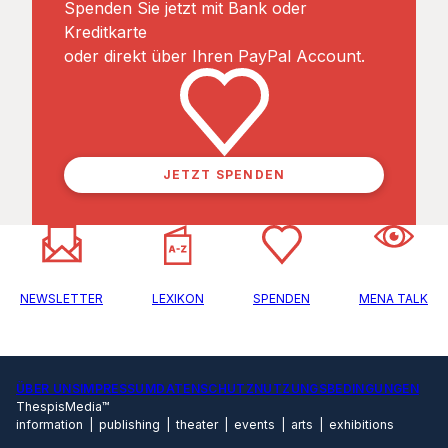
Spenden Sie jetzt mit Bank oder
Kreditkarte
oder direkt über Ihren PayPal Account.
JETZT SPENDEN
NEWSLETTER
LEXIKON
SPENDEN
MENA TALK
ÜBER UNS
IMPRESSUM
DATENSCHUTZ
NUTZUNGSBEDINGUNGEN
ThespisMedia™
information | publishing | theater | events | arts | exhibitions