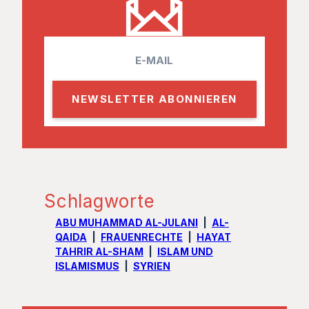
E
m
a
i
l
Schlagworte
ABU MUHAMMAD AL-JULANI
AL-
QAIDA
FRAUENRECHTE
HAYAT
TAHRIR AL-SHAM
ISLAM UND
ISLAMISMUS
SYRIEN