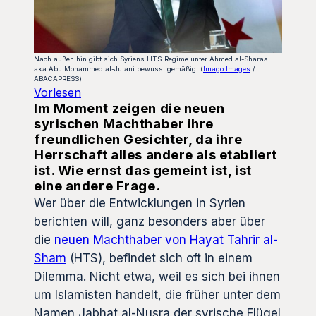
Nach außen hin gibt sich Syriens HTS-Regime unter Ahmed al-Sharaa
aka Abu Mohammed al-Julani bewusst gemäßigt (
Imago Images
/
ABACAPRESS)
Vorlesen
Im Moment zeigen die neuen
syrischen Machthaber ihre
freundlichen Gesichter, da ihre
Herrschaft alles andere als etabliert
ist. Wie ernst das gemeint ist, ist
eine andere Frage.
Wer über die Entwicklungen in Syrien
berichten will, ganz besonders aber über
die
neuen Machthaber von Hayat Tahrir al-
Sham
(HTS), befindet sich oft in einem
Dilemma. Nicht etwa, weil es sich bei ihnen
um Islamisten handelt, die früher unter dem
Namen Jabhat al-Nusra der syrische Flügel