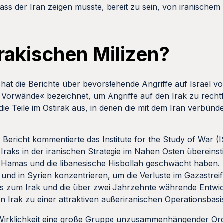
dass der Iran zeigen musste, bereit zu sein, von iranische
irakischen Milizen?
s hat die Berichte über bevorstehende Angriffe auf Israel 
Vorwände« bezeichnet, um Angriffe auf den Irak zu rechtfer
die Teile im Ostirak aus, in denen die mit dem Iran verbünde
n Bericht kommentierte das Institute for the Study of War (
aks in der iranischen Strategie im Nahen Osten übereinstim
ie Hamas und die libanesische Hisbollah geschwächt haben. 
 und in Syrien konzentrieren, um die Verluste im Gazastrei
ns zum Irak und die über zwei Jahrzehnte währende Entwick
n Irak zu einer attraktiven außeriranischen Operationsbasi
 Wirklichkeit eine große Gruppe unzusammenhängender Orga