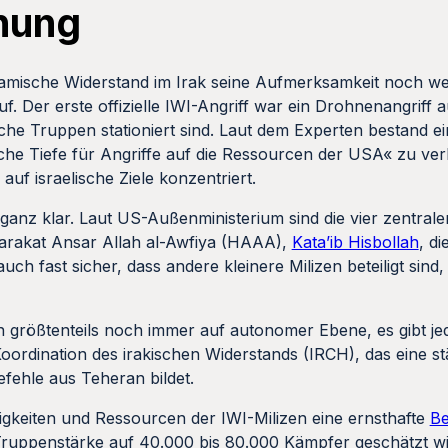
hung
Islamische Widerstand im Irak seine Aufmerksamkeit noch w
uf. Der erste offizielle IWI-Angriff war ein Drohnenangriff
che Truppen stationiert sind. Laut dem Experten bestand ei
sche Tiefe für Angriffe auf die Ressourcen der USA« zu verle
 auf israelische Ziele konzentriert.
 ganz klar. Laut US-Außenministerium sind die vier zentral
Harakat Ansar Allah al-Awfiya (HAAA),
Kata’ib Hisbollah
, d
 auch fast sicher, dass andere kleinere Milizen beteiligt sin
n größtenteils noch immer auf autonomer Ebene, es gibt je
Koordination des irakischen Widerstands (IRCH), das eine 
efehle aus Teheran bildet.
gkeiten und Ressourcen der IWI-Milizen eine ernsthafte
Be
Truppenstärke auf 40.000 bis 80.000 Kämpfer geschätzt wir