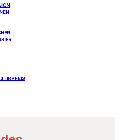
NION
ONEN
CHER
SSIER
STIKPREIS
 des