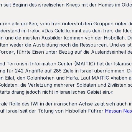
seit Beginn des israelischen Kriegs mit der Hamas im Okto
eren alle großen, vom Iran unterstützten Gruppen unter 
derstand im Irak«. »Das Geld kommt aus dem Iran, die Ide
und die meisten Ausbilder kommen von der Hisbollah. Die
ätten weder die Ausbildung noch die Ressourcen. Und es ist
Force«, führte Eisen unter Bezug auf die Auslandseinheit d
nd Terrorism Information Center (MAITIC) hat der Islamisch
g für 242 Angriffe auf 285 Ziele in Israel übernommen. D
le in Eilat, den Golanhöhen und Haifa. Laut MAITIC »haben 
ldaten, die Verletzung mehrerer Soldaten und Zivilisten 
rts drang jedoch nicht in israelisches Gebiet ein.«
rale Rolle des IWI in der iranischen Achse zeigt sich auch
uf Israel seit der Tötung von Hisbollah-Führer
Hassan Nas