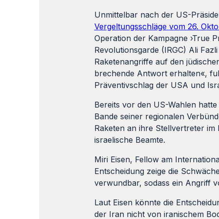
Unmittelbar nach der US-Präsiden
Vergeltungsschläge vom 26. Okto
Operation der Kampagne ›True P
Revolutionsgarde (IRGC) Ali Fazl
Raketenangriffe auf den jüdisch
brechende Antwort erhalten«, fuhr
Präventivschlag der USA und Israe
Bereits vor den US-Wahlen hatte T
Bande seiner regionalen Verbünde
Raketen an ihre Stellvertreter im I
israelische Beamte.
Miri Eisen, Fellow am Internatio
Entscheidung zeige die Schwäche 
verwundbar, sodass ein Angriff v
Laut Eisen könnte die Entscheid
der Iran nicht von iranischem Bod