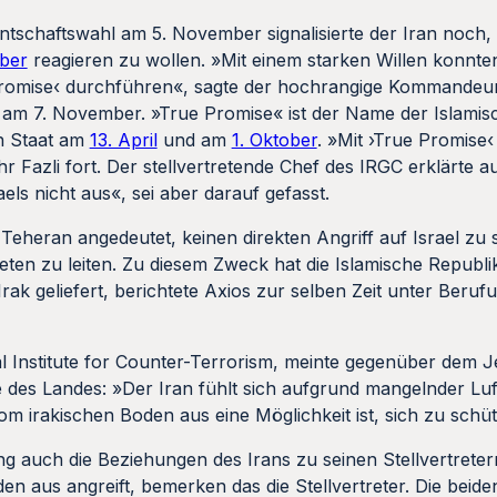
tschaftswahl am 5. November signalisierte der Iran noch, 
ber
reagieren zu wollen. »Mit einem starken Willen konnten
romise‹ durchführen«, sagte der hochrangige Kommandeur
i am 7. November. »True Promise« ist der Name der Islamis
en Staat am
13. April
und am
1. Oktober
. »Mit ›True Promise‹
 Fazli fort. Der stellvertretende Chef des IRGC erklärte a
ls nicht aus«, sei aber darauf gefasst.
eheran angedeutet, keinen direkten Angriff auf Israel zu 
ten zu leiten. Zu diesem Zweck hat die Islamische Republi
rak geliefert, berichtete Axios
zur selben Zeit unter Beruf
nal Institute for Counter-Terrorism, meinte gegenüber dem 
des Landes: »Der Iran fühlt sich aufgrund mangelnder Luft
om irakischen Boden aus eine Möglichkeit ist, sich zu schü
ung auch die Beziehungen des Irans zu seinen Stellvertret
en aus angreift, bemerken das die Stellvertreter. Die beiden