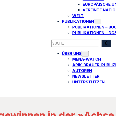
EUROPÄISCHE U
VEREINTE NATI
WELT
PUBLIKATIONEN
PUBLIKATIONEN – BÜ
PUBLIKATIONEN – DO
SEARCH
ÜBER UNS
MENA-WATCH
ARIK-BRAUER-PUBLIZI
AUTOREN​
NEWSLETTER
UNTERSTÜTZEN
 gewinnen in der »Achse