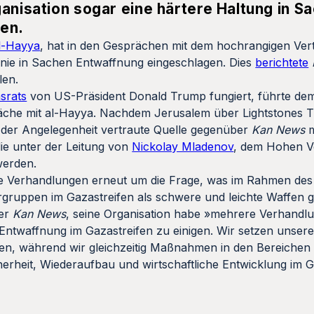
anisation sogar eine härtere Haltung in S
en.
al-Hayya
, hat in den Gesprächen mit dem hochrangigen Ver
Linie in Sachen Entwaffnung eingeschlagen. Dies
berichtete
len.
srats
von US-Präsident Donald Trump fungiert, führte dem
che mit al-Hayya. Nachdem Jerusalem über Lightstones Tr
it der Angelegenheit vertraute Quelle gegenüber
Kan News
m
ie unter der Leitung von
Nickolay Mladenov
, dem Hohen Ve
werden.
die Verhandlungen erneut um die Frage, was im Rahmen des
ruppen im Gazastreifen als schwere und leichte Waffen g
ber
Kan News
, seine Organisation habe »mehrere Verhand
 Entwaffnung im Gazastreifen zu einigen. Wir setzen unser
hen, während wir gleichzeitig Maßnahmen in den Bereichen
herheit, Wiederaufbau und wirtschaftliche Entwicklung im G