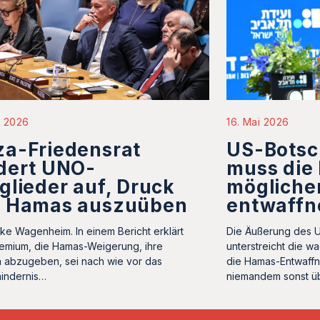
i 2026
16. Mai 2026
za-Friedensrat
US-Botsch
dert UNO-
muss die
glieder auf, Druck
mögliche
f Hamas auszuüben
entwaffn
ke Wagenheim. In einem Bericht erklärt
Die Äußerung des US
emium, die Hamas-Weigerung, ihre
unterstreicht die w
 abzugeben, sei nach wie vor das
die Hamas-Entwaffn
indernis…
niemandem sonst ü