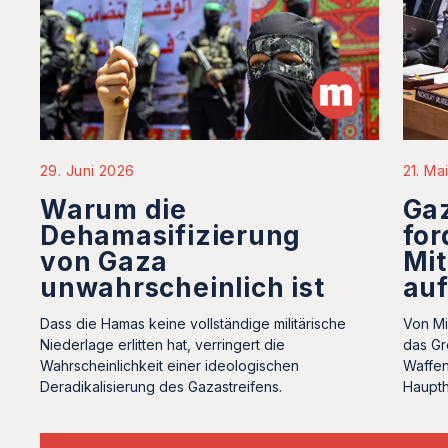
21. Ma
29. Juni 2026
Ga
Warum die
for
Dehamasifizierung
Mit
von Gaza
au
unwahrscheinlich ist
Von Mi
Dass die Hamas keine vollständige militärische
das Gr
Niederlage erlitten hat, verringert die
Waffen
Wahrscheinlichkeit einer ideologischen
Haupth
Deradikalisierung des Gazastreifens.