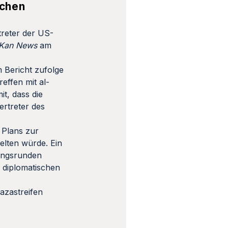
achen
treter der US-
Kan News
am
 Bericht zufolge
effen mit al-
it, dass die
rtreter des
 Plans zur
elten würde. Ein
lungsrunden
e diplomatischen
azastreifen