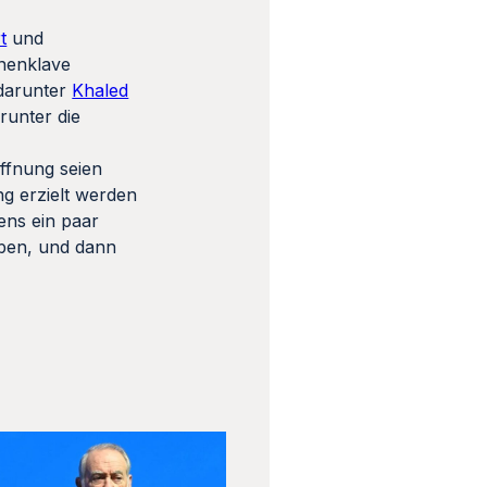
t
und
enenklave
 darunter
Khaled
runter die
ffnung seien
ng erzielt werden
ens ein paar
aben, und dann