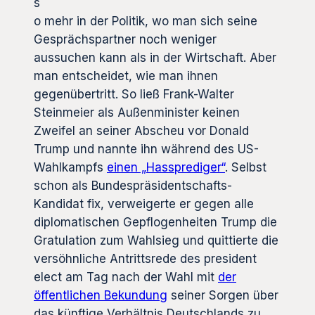
s
o mehr in der Politik, wo man sich seine
Gesprächspartner noch weniger
aussuchen kann als in der Wirtschaft. Aber
man entscheidet, wie man ihnen
gegenübertritt. So ließ Frank-Walter
Steinmeier als Außenminister keinen
Zweifel an seiner Abscheu vor Donald
Trump und nannte ihn während des US-
Wahlkampfs
einen „Hassprediger“
. Selbst
schon als Bundespräsidentschafts-
Kandidat fix, verweigerte er gegen alle
diplomatischen Gepflogenheiten Trump die
Gratulation zum Wahlsieg und quittierte die
versöhnliche Antrittsrede des president
elect am Tag nach der Wahl mit
der
öffentlichen Bekundung
seiner Sorgen über
das künftige Verhältnis Deutschlands zu