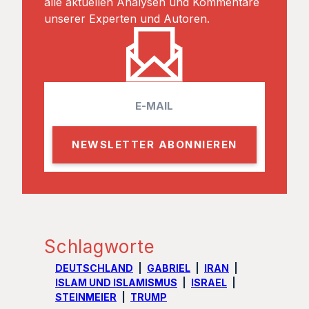
alle aktuellen Analysen und Kommentare
unserer Experten und Autoren.
E
m
a
i
l
Schlagworte
DEUTSCHLAND
GABRIEL
IRAN
ISLAM UND ISLAMISMUS
ISRAEL
STEINMEIER
TRUMP