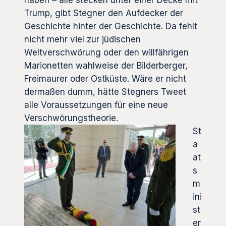
haben – alle stecken unter einer Decke mit
Trump, gibt Stegner den Aufdecker der
Geschichte hinter der Geschichte. Da fehlt
nicht mehr viel zur jüdischen
Weltverschwörung oder den willfährigen
Marionetten wahlweise der Bilderberger,
Freimaurer oder Ostküste. Wäre er nicht
dermaßen dumm, hätte Stegners Tweet
alle Voraussetzungen für eine neue
Verschwörungstheorie.
St
a
at
s
m
ini
st
er