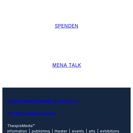
SPENDEN
MENA TALK
ÜBER UNS
IMPRESSUM
DATENSCHUTZ
NUTZUNGSBEDINGUNGEN
ThespisMedia™
information | publishing | theater | events | arts | exhibitions