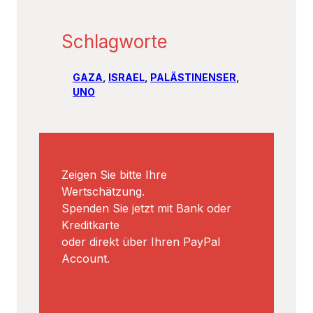
Schlagworte
GAZA
, 
ISRAEL
, 
PALÄSTINENSER
, 
UNO
Zeigen Sie bitte Ihre
Wertschätzung.
Spenden Sie jetzt mit Bank oder
Kreditkarte
oder direkt über Ihren PayPal
Account.