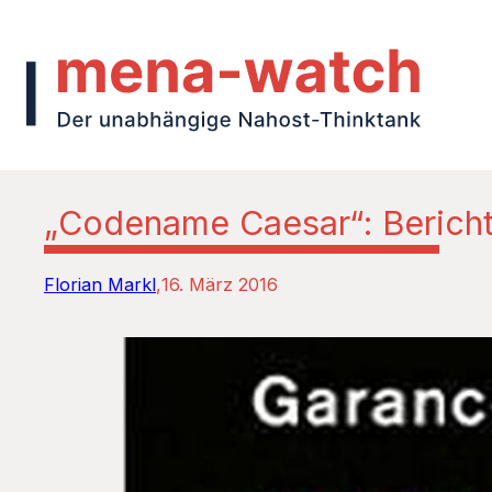
„Codename Caesar“: Bericht 
Florian Markl
16. März 2016