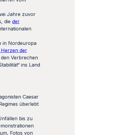
wei Jahre zuvor
s, die
der
ternationalen
wo in Nordeuropa
 Herzen der
on den Verbrechen
abilität“ ins Land
agonisten Caesar
-Regimes überlebt
Unfällen bis zu
emonstrationen
rum, Fotos von