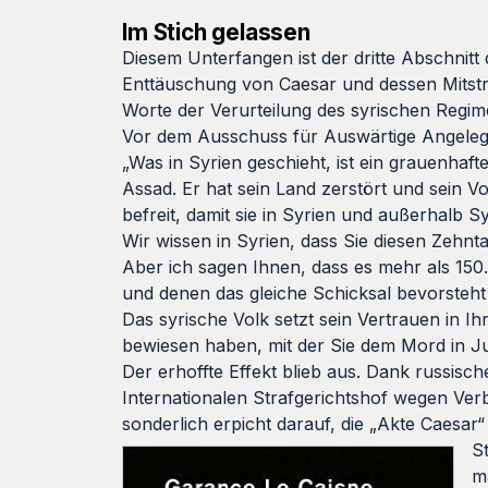
Im Stich gelassen
Diesem Unterfangen ist der dritte Abschnitt
Enttäuschung von Caesar und dessen Mitstre
Worte der Verurteilung des syrischen Regime
Vor dem Ausschuss für Auswärtige Angeleg
„Was in Syrien geschieht, ist ein grauenha
Assad. Er hat sein Land zerstört und sein V
befreit, damit sie in Syrien und außerhalb S
Wir wissen in Syrien, dass Sie diesen Zeh
Aber ich sagen Ihnen, dass es mehr als 150.
und denen das gleiche Schicksal bevorsteht 
Das syrische Volk setzt sein Vertrauen in I
bewiesen haben, mit der Sie dem Mord in J
Der erhoffte Effekt blieb aus. Dank russisc
Internationalen Strafgerichtshof wegen Ve
sonderlich erpicht darauf, die „Akte Caesar“
S
m