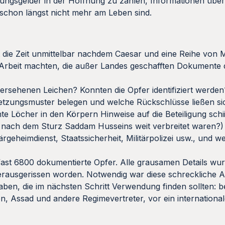
ungsgelder in der Hoffnung zu zahlen, Informationen über
 schon längst nicht mehr am Leben sind.
 die Zeit unmittelbar nachdem Caesar und eine Reihe von Mi
 Arbeit machten, die außer Landes geschafften Dokumente
ersehenen Leichen? Konnten die Opfer identifiziert werde
letzungsmuster belegen und welche Rückschlüsse ließen si
 Löcher in den Körpern Hinweise auf die Beteiligung schi
 nach dem Sturz Saddam Husseins weit verbreitet waren?)
rgeheimdienst, Staatssicherheit, Militärpolizei usw., und w
fast 6800 dokumentierte Opfer. Alle grausamen Details wu
rausgerissen worden. Notwendig war diese schreckliche A
aben, die im nächsten Schritt Verwendung finden sollten: b
n, Assad und andere Regimevertreter, vor ein international