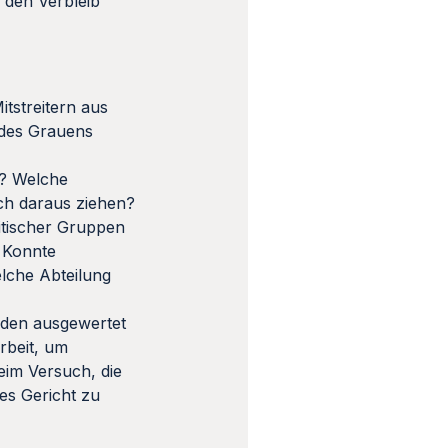
 den Verbleib
tstreitern aus
 des Grauens
n? Welche
ch daraus ziehen?
itischer Gruppen
 Konnte
elche Abteilung
rden ausgewertet
rbeit, um
eim Versuch, die
es Gericht zu