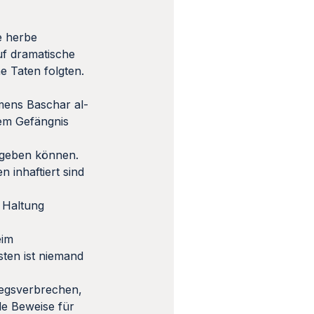
e herbe
uf dramatische
e Taten folgten.
amens Baschar al-
dem Gefängnis
ergeben können.
 inhaftiert sind
e Haltung
eim
ten ist niemand
iegsverbrechen,
de Beweise für