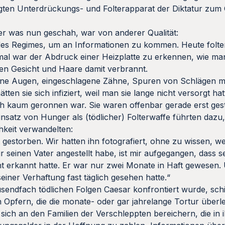
en Unterdrückungs- und Folterapparat der Diktatur zum 
ber was nun geschah, war von anderer Qualität:
r des Regimes, um an Informationen zu kommen. Heute folte
mal war der Abdruck einer Heizplatte zu erkennen, wie ma
en Gesicht und Haare damit verbrannt.
sene Augen, eingeschlagene Zähne, Spuren von Schlägen mi
tten sie sich infiziert, weil man sie lange nicht versorgt h
ch kaum geronnen war. Sie waren offenbar gerade erst ges
satz von Hunger als (tödlicher) Folterwaffe führten dazu, 
hkeit verwandelten:
gestorben. Wir hatten ihn fotografiert, ohne zu wissen, wer
r seinen Vater angestellt habe, ist mir aufgegangen, dass s
t erkannt hatte. Er war nur zwei Monate in Haft gewesen.
einer Verhaftung fast täglich gesehen hatte.“
sendfach tödlichen Folgen Caesar konfrontiert wurde, schi
Opfern, die die monate- oder gar jahrelange Tortur überl
 sich an den Familien der Verschleppten bereichern, die in 