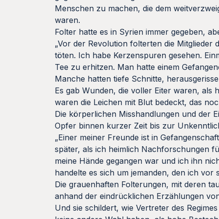
Menschen zu machen, die dem weitverzweigt
waren.
Folter hatte es in Syrien immer gegeben, a
„Vor der Revolution folterten die Mitgliede
töten. Ich habe Kerzenspuren gesehen. Ein
Tee zu erhitzen. Man hatte einem Gefangen
Manche hatten tiefe Schnitte, herausgeris
Es gab Wunden, die voller Eiter waren, als hä
waren die Leichen mit Blut bedeckt, das no
Die körperlichen Misshandlungen und der Ein
Opfer binnen kurzer Zeit bis zur Unkenntlic
„Einer meiner Freunde ist in Gefangenschaft 
später, als ich heimlich Nachforschungen fü
meine Hände gegangen war und ich ihn nich
handelte es sich um jemanden, den ich vor s
Die grauenhaften Folterungen, mit deren tau
anhand der eindrücklichen Erzählungen von 
Und sie schildert, wie Vertreter des Regimes