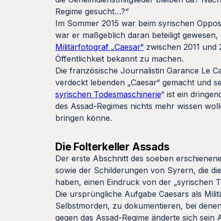
Regime gesucht…?“
Im Sommer 2015 war beim syrischen Opposit
war er maßgeblich daran beteiligt gewesen,
Militärfotograf „Caesar“
zwischen 2011 und 2
Öffentlichkeit bekannt zu machen.
Die französische Journalistin Garance Le C
verdeckt lebenden „Caesar“ gemacht und se
syrischen Todesmaschinerie
“ ist ein dringe
des Assad-Regimes nichts mehr wissen wollen
bringen könne.
Die Folterkeller Assads
Der erste Abschnitt des soeben erschienen
sowie der Schilderungen von Syrern, die di
haben, einen Eindruck von der „syrischen T
Die ursprüngliche Aufgabe Caesars als Militä
Selbstmorden, zu dokumentieren, bei dene
gegen das Assad-Regime änderte sich sein 