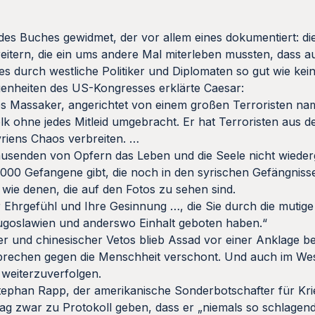
 des Buches gewidmet, der vor allem eines dokumentiert: di
itern, die ein ums andere Mal miterleben mussten, dass a
s durch westliche Politiker und Diplomaten so gut wie kein
enheiten des US-Kongresses erklärte Caesar:
ftes Massaker, angerichtet von einem großen Terroristen n
olk ohne jedes Mitleid umgebracht. Er hat Terroristen aus 
yriens Chaos verbreiten. …
ntausenden von Opfern das Leben und die Seele nicht wied
000 Gefangene gibt, die noch in den syrischen Gefängnissen
wie denen, die auf den Fotos zu sehen sind.
hr Ehrgefühl und Ihre Gesinnung …, die Sie durch die mutig
ugoslawien und anderswo Einhalt geboten haben.“
her und chinesischer Vetos blieb Assad vor einer Anklage b
rbrechen gegen die Menschheit verschont. Und auch im Wes
 weiterzuverfolgen.
tephan Rapp, der amerikanische Sonderbotschafter für Kr
ag zwar zu Protokoll geben, dass er „niemals so schlagen