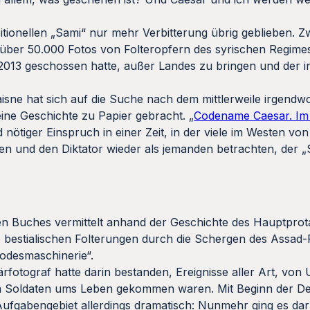
ionellen „Sami“ nur mehr Verbitterung übrig geblieben. Z
 über 50.000 Fotos von Folteropfern des syrischen Regime
013 geschossen hatte, außer Landes zu bringen und der in
aisne hat sich auf die Suche nach dem mittlerweile irgend
ine Geschichte zu Papier gebracht. „
Codename Caesar. Im
nd nötiger Einspruch in einer Zeit, in der viele im Westen v
 und den Diktator wieder als jemanden betrachten, der „St
en Buches vermittelt anhand der Geschichte des Hauptprot
e bestialischen Folterungen durch die Schergen des Assad
odesmaschinerie“.
rfotograf hatte darin bestanden, Ereignisse aller Art, von 
n Soldaten ums Leben gekommen waren. Mit Beginn der D
Aufgabengebiet allerdings dramatisch: Nunmehr ging es da