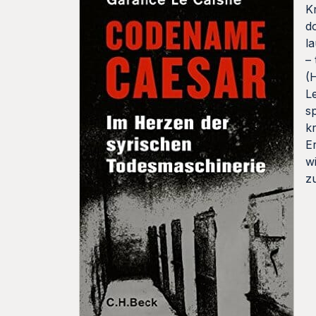
K
d
l
–
(
L
s
k
E
w
z