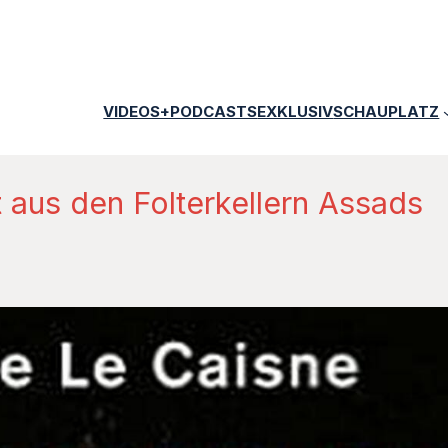
VIDEOS+PODCASTS
EXKLUSIV
SCHAUPLATZ
aus den Folterkellern Assads