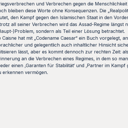
riegsverbrechen und Verbrechen gegen die Menschlichkeit
och bleiben diese Worte ohne Konsequenzen. Die „Realpolit
autet, den Kampf gegen den Islamischen Staat in den Vorder
 trotz all seiner Verbrechen wird das Assad-Regime längst n
Haupt-)Problem, sondern als Teil einer Lösung betrachtet.
e Caisne hat mit „Codename Caesar“ ein Buch vorgelegt, an
prachlicher und gelegentlich auch inhaltlicher Hinsicht siche
ritisieren lässt, aber es kommt dennoch zur rechten Zeit: al
rinnerung an die Verbrechen eines Regimes, in dem so man
ieder einen ‚Garanten für Stabilität‘ und ‚Partner im Kampf
u erkennen vermögen.