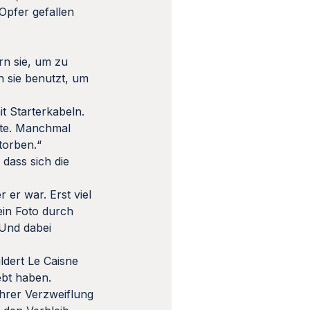
Opfer gefallen
rn sie, um zu
n sie benutzt, um
t Starterkabeln.
atte. Manchmal
torben.“
dass sich die
 er war. Erst viel
ein Foto durch
 Und dabei
ldert Le Caisne
ebt haben.
ihrer Verzweiflung