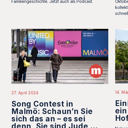
Familiengeschichte. Jetzt auch als Podcast.
Oktobe
kollek
schnel
14. Mä
27. April 2024
Ein
Song Contest in
ein
Malmö: Schaun’n Sie
Ho
sich das an – es sei
denn, Sie sind Jude …