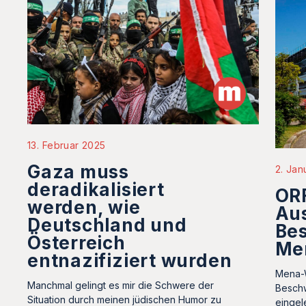
13. Februar 2025
Gaza muss
2. Jan
deradikalisiert
OR
werden, wie
Au
Deutschland und
Be
Österreich
Me
entnazifiziert wurden
Mena-W
Manchmal gelingt es mir die Schwere der
Beschw
Situation durch meinen jüdischen Humor zu
eingele