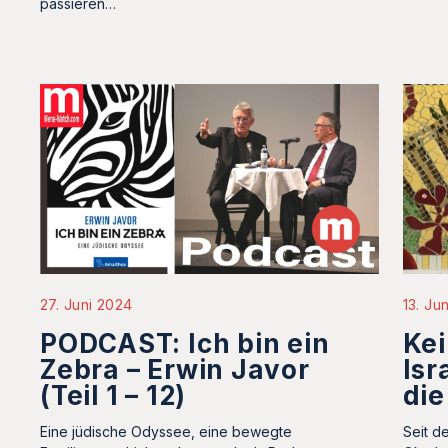
passieren…
27. Juni 2024
13. Ju
PODCAST: Ich bin ein
Kei
Zebra – Erwin Javor
Isr
(Teil 1 – 12)
die
Eine jüdische Odyssee, eine bewegte
Seit d