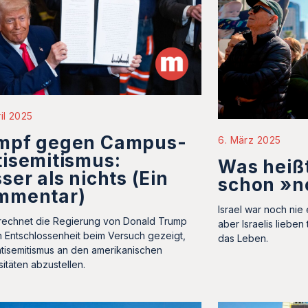
ril 2025
mpf gegen Campus-
6. März 2025
isemitismus:
Was heißt
ser als nichts (Ein
schon »n
mmentar)
Israel war noch nie
echnet die Regierung von Donald Trump
aber Israelis liebe
n Entschlossenheit beim Versuch gezeigt,
das Leben.
tisemitismus an den amerikanischen
sitäten abzustellen.