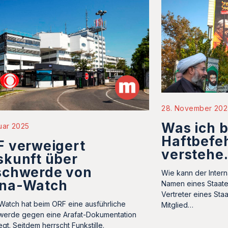
28. November 20
Was ich b
uar 2025
Haftbefeh
F verweigert
verstehe
skunft über
schwerde von
Wie kann der Intern
na-Watch
Namen eines Staates
Vertreter eines Sta
atch hat beim ORF eine ausführliche
Mitglied…
erde gegen eine Arafat-Dokumentation
gt. Seitdem herrscht Funkstille.