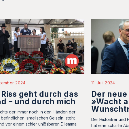
ptember 2024
11. Juli 2024
 Riss geht durch das
Der neue
d – und durch mich
»Wacht a
Wunscht
chts der immer noch in den Händen der
befindlichen israelischen Geiseln, steht
Der Historiker und 
nd vor einem schier unlösbaren Dilemma.
hat eine scharfe A