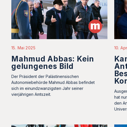
15. Mai 2025
10. Ap
Mahmud Abbas: Kein
Ka
gelungenes Bild
Ant
Bes
Der Präsident der Palästinensischen
Ko
Autonomiebehörde Mahmud Abbas befindet
sich im einundzwanzigsten Jahr seiner
Ausger
vierjährigen Amtszeit.
hat nu
den An
Univer