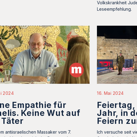
Volkskrankheit Jude
Leseempfehlung.
ni 2024
16. Mai 2024
ne Empathie für
Feiertag,
aelis. Keine Wut auf
Jahr, in 
 Täter
Feiern zu
em antiisraelischen Massaker vom 7.
Ich versuche seit vi