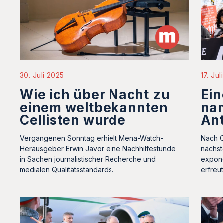
30. Juli 2025
17. Jul
Wie ich über Nacht zu
Ei
einem weltbekannten
na
Cellisten wurde
An
Vergangenen Sonntag erhielt Mena-Watch-
Nach C
Herausgeber Erwin Javor eine Nachhilfestunde
nächst
in Sachen journalistischer Recherche und
expone
medialen Qualitätsstandards.
erfreut