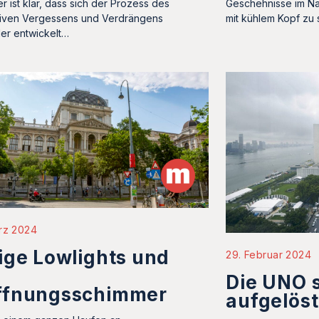
r ist klar, dass sich der Prozess des
Geschehnisse im Na
tiven Vergessens und Verdrängens
mit kühlem Kopf zu
ler entwickelt…
rz 2024
ige Lowlights und
29. Februar 2024
Die UNO s
ffnungsschimmer
aufgelös