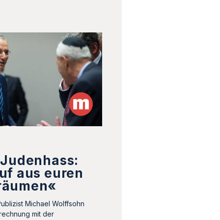
 Judenhass:
uf aus euren
räumen«
Publizist Michael Wolffsohn
brechnung mit der