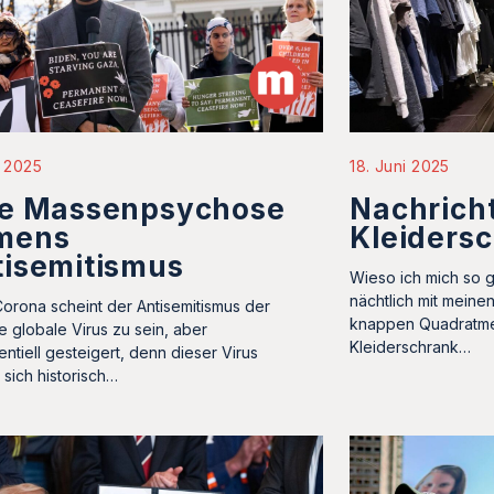
i 2025
18. Juni 2025
ne Massenpsychose
Nachrich
mens
Kleiders
tisemitismus
Wieso ich mich so g
nächtlich mit meine
orona scheint der Antisemitismus der
knappen Quadratme
e globale Virus zu sein, aber
Kleiderschrank…
ntiell gesteigert, denn dieser Virus
 sich historisch…