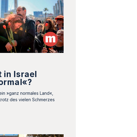
 in Israel
ormal«?
 ein »ganz normales Land«,
n trotz des vielen Schmerzes