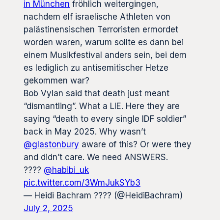
in München
fröhlich weitergingen,
nachdem elf israelische Athleten von
palästinensischen Terroristen ermordet
worden waren, warum sollte es dann bei
einem Musikfestival anders sein, bei dem
es lediglich zu antisemitischer Hetze
gekommen war?
Bob Vylan said that death just meant
“dismantling”. What a LIE. Here they are
saying “death to every single IDF soldier”
back in May 2025. Why wasn’t
@glastonbury
aware of this? Or were they
and didn’t care. We need ANSWERS.
????
@habibi_uk
pic.twitter.com/3WmJukSYb3
— Heidi Bachram ????️ (@HeidiBachram)
July 2, 2025