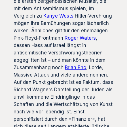
die ersten zeitgenössischen Musiker, die
mit dem Antisemitismus spielen; im
Vergleich zu
Kanye Wests
Hitler-Verehrung
mögen ihre Bemühungen sogar lächerlich
wirken. Ähnliches gilt für den ehemaligen
Pink-Floyd-Frontmann
Roger Waters
,
dessen Hass auf Israel längst in
antisemitische Verschwörungstheorien
abgeglitten ist – und man könnte in dem
Zusammenhang noch
Brian Eno
, Lorde,
Massive Attack und viele andere nennen.
Auf den Punkt gebracht ist es Faktum, dass
Richard Wagners Darstellung der Juden als
unwillkommene Eindringlinge in das
Schaffen und die Wertschätzung von Kunst
nach wie vor lebendig ist. Einst
personifiziert durch den »Finanzier«, hat
sich diese seit Langem etablierte jüdische