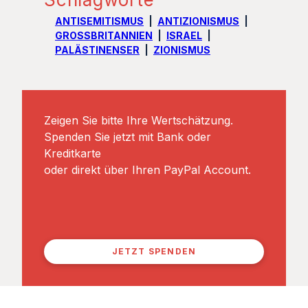
JETZT SPENDEN
NEWSLETTER
LEXIKON
SPENDEN
MENA TALK
ÜBER UNS
IMPRESSUM
DATENSCHUTZ
NUTZUNGSBEDINGUNGEN
ThespisMedia™
information | publishing | theater | events | arts | exhibitions
© Thespis GmbH