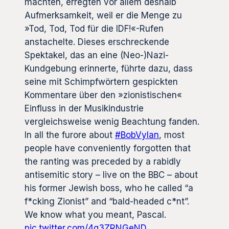
machten, erregten vor allem deshalb
Aufmerksamkeit, weil er die Menge zu
»Tod, Tod, Tod für die IDF!«-Rufen
anstachelte. Dieses erschreckende
Spektakel, das an eine (Neo-)Nazi-
Kundgebung erinnerte, führte dazu, dass
seine mit Schimpfwörtern gespickten
Kommentare über den »zionistischen«
Einfluss in der Musikindustrie
vergleichsweise wenig Beachtung fanden.
In all the furore about
#BobVylan
, most
people have conveniently forgotten that
the ranting was preceded by a rabidly
antisemitic story – live on the BBC – about
his former Jewish boss, who he called “a
f*cking Zionist” and “bald-headed c*nt”.
We know what you meant, Pascal.
pic.twitter.com/4q3ZRNGeND