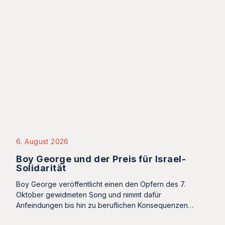
6. August 2026
Boy George und der Preis für Israel-
Solidarität
Boy George veröffentlicht einen den Opfern des 7.
Oktober gewidmeten Song und nimmt dafür
Anfeindungen bis hin zu beruflichen Konsequenzen…
Bleiben Sie informiert! Mit unserem
wöchentlichen Newsletter erhalten. Sie
alle aktuellen Analysen und Kommentare
unserer Experten und Autoren.
E
m
a