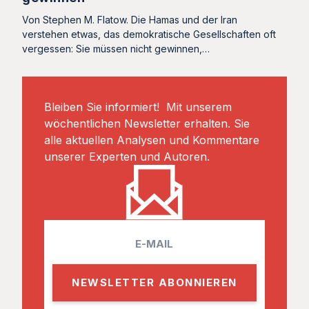
Von Stephen M. Flatow. Die Hamas und der Iran
verstehen etwas, das demokratische Gesellschaften oft
vergessen: Sie müssen nicht gewinnen,…
Bleiben Sie informiert! Mit unserem
wöchentlichen Newsletter erhalten. Sie
alle aktuellen Analysen und Kommentare
unserer Experten und Autoren.
E
m
a
i
l