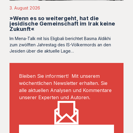
3. August 2026
»Wenn es so weitergeht, hat die
jesidische Gemeinschaft im Irak keine
Zukunft«
Im Mena-Talk mit Isis Eligbali berichtet Basma Aldikhi
zum zwölften Jahrestag des IS-Völkermords an den
Jesiden über die aktuelle Lage…
Bleiben Sie informiert! Mit unserem
wöchentlichen Newsletter erhalten. Sie
alle aktuellen Analysen und Kommentare
unserer Experten und Autoren.
E