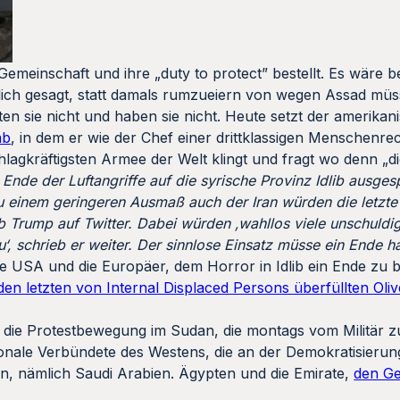
 Gemeinschaft und ihre „duty to protect” bestellt. Es wäre 
lich gesagt, statt damals rumzueiern von wegen Assad müs
n sie nicht und haben sie nicht. Heute setzt der amerikan
ab
, in dem er wie der Chef einer drittklassigen Menschenre
lagkräftigsten Armee der Welt klingt und fragt wo denn „die
Ende der Luftangriffe auf die syrische Provinz Idlib ausge
u einem geringeren Ausmaß auch der Iran würden die letzte
 Trump auf Twitter. Dabei würden ‚wahllos viele unschuldige
‘, schrieb er weiter. Der sinnlose Einsatz müsse ein Ende 
e USA und die Europäer, dem Horror in Idlib ein Ende zu be
 den letzten von Internal Displaced Persons überfüllten Oli
e die Protestbewegung im Sudan, die montags vom Militär
nale Verbündete des Westens, die an der Demokratisierung
n, nämlich Saudi Arabien. Ägypten und die Emirate,
den Ge