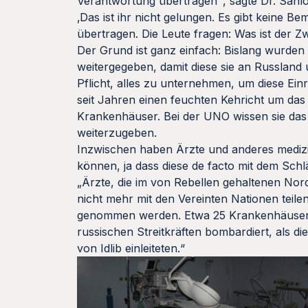
Verantwortung übertragen‘ , sagte Dr. Sahlou
‚Das ist ihr nicht gelungen. Es gibt keine 
übertragen. Die Leute fragen: Was ist der 
Der Grund ist ganz einfach: Bislang wurde
weitergegeben, damit diese sie an Russland 
Pflicht, alles zu unternehmen, um diese E
seit Jahren einen feuchten Kehricht um das
Krankenhäuser. Bei der UNO wissen sie das 
weiterzugeben.
Inzwischen haben Ärzte und anderes medizini
können, ja dass diese de facto mit dem Sch
„Ärzte, die im von Rebellen gehaltenen Nor
nicht mehr mit den Vereinten Nationen teilen
genommen werden. Etwa 25 Krankenhäuser 
russischen Streitkräften bombardiert, als di
von Idlib einleiteten.“