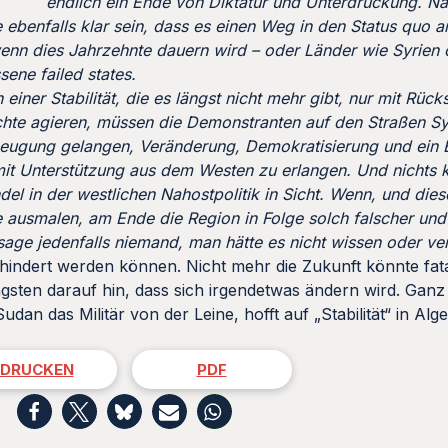
endlich ein Ende von Diktatur und Unterdrückung. N
 ebenfalls klar sein, dass es einen Weg in den Status quo a
enn dies Jahrzehnte dauern wird – oder Länder wie Syrien
sene failed states.
er Stabilität, die es längst nicht mehr gibt, nur mit Rücks
hte agieren, müssen die Demonstranten auf den Straßen Sy
eugung gelangen, Veränderung, Demokratisierung und ein 
it Unterstützung aus dem Westen zu erlangen. Und nichts k
ndel in der westlichen Nahostpolitik in Sicht. Wenn, und die
e ausmalen, am Ende die Region in Folge solch falscher und
, sage jedenfalls niemand, man hätte es nicht wissen oder v
rhindert werden können. Nicht mehr die Zukunft könnte fatal
ngsten darauf hin, dass sich irgendetwas ändern wird. Ganz 
an das Militär von der Leine, hofft auf „Stabilität“ in Alge
DRUCKEN
PDF