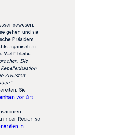
besser gewesen,
se gehen und sie
ische Präsident
chtsorganisation,
 Welt“ bleibe.
sprochen. Die
 Rebellenbastion
 Zivilisten‘
haben
.“
reiten. Sie
venhain vor Ort
 zusammen
 in der Region so
nerälen in