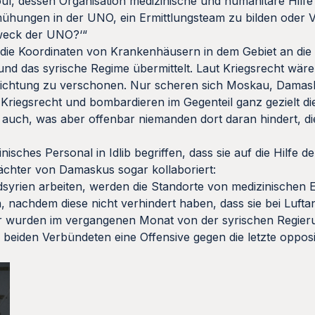
l, dessen Organisation medizinische und humanitäre Hilfe in 
Bemühungen in der UNO, ein Ermittlungsteam zu bilden oder
Zweck der UNO?‘“
n die Koordinaten von Krankenhäusern in dem Gebiet an di
und das syrische Regime übermittelt. Laut Kriegsrecht wär
inrichtung zu verschonen. Nur scheren sich Moskau, Dama
 Kriegsrecht und bombardieren im Gegenteil ganz gezielt di
auch, was aber offenbar niemanden dort daran hindert, di
sches Personal in Idlib begriffen, dass sie auf die Hilfe 
lächter von Damaskus sogar kollaboriert:
dsyrien arbeiten, werden die Standorte von medizinischen 
, nachdem diese nicht verhindert haben, dass sie bei Luftang
wurden im vergangenen Monat von der syrischen Regier
e beiden Verbündeten eine Offensive gegen die letzte opposi