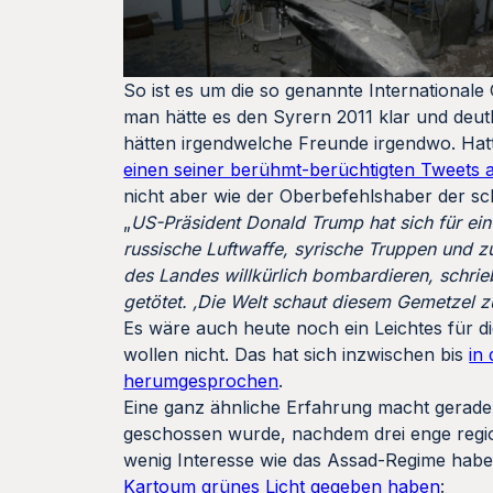
So ist es um die so genannte Internationale
man hätte es den Syrern 2011 klar und deut
hätten irgendwelche Freunde irgendwo. Hatte
einen seiner berühmt-berüchtigten Tweets 
nicht aber wie der Oberbefehlshaber der sch
„
US-Präsident Donald Trump hat sich für ein 
russische Luftwaffe, syrische Truppen und z
des Landes willkürlich bombardieren, schrieb
getötet. ‚Die Welt schaut diesem Gemetzel zu
Es wäre auch heute noch ein Leichtes für di
wollen nicht. Das hat sich inzwischen bis
in
herumgesprochen
.
Eine ganz ähnliche Erfahrung macht gerad
geschossen wurde, nachdem drei enge regio
wenig Interesse wie das Assad-Regime habe
Kartoum grünes Licht gegeben haben
: