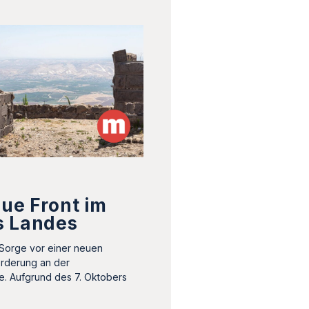
eue Front im
s Landes
e Sorge vor einer neuen
orderung an der
e. Aufgrund des 7. Oktobers
…