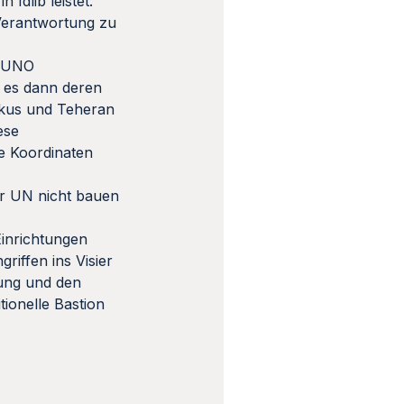
Idlib leistet.
 Verantwortung zu
e UNO
e es dann deren
skus und Teheran
ese
e Koordinaten
der UN nicht bauen
Einrichtungen
riffen ins Visier
ung und den
tionelle Bastion