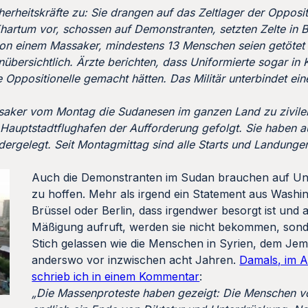
erheitskräfte zu: Sie drangen auf das Zeltlager der Opposi
hartum vor, schossen auf Demonstranten, setzten Zelte in B
von einem Massaker, mindestens 13 Menschen seien getötet
nübersichtlich. Ärzte berichten, dass Uniformierte sogar in
 Oppositionelle gemacht hätten. Das Militär unterbindet ei
assaker vom Montag die Sudanesen im ganzen Land zu zivi
m Hauptstadtflughafen der Aufforderung gefolgt. Sie haben 
edergelegt. Seit Montagmittag sind alle Starts und Landunge
Auch die Demonstranten im Sudan brauchen auf Unt
zu hoffen. Mehr als irgend ein Statement aus Washi
Brüssel oder Berlin, dass irgendwer besorgt ist und a
Mäßigung aufruft, werden sie nicht bekommen, sond
Stich gelassen wie die Menschen in Syrien, dem Je
anderswo vor inzwischen acht Jahren.
Damals, im A
schrieb ich in einem Kommentar
:
„Die Massenproteste haben gezeigt: Die Menschen vo