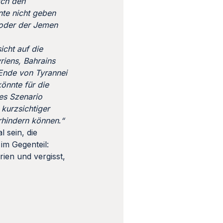
ach den
nte nicht geben
 oder der Jemen
icht auf die
riens, Bahrains
Ende von Tyrannei
önnte für die
ses Szenario
 kurzsichtiger
erhindern können
.
“
 sein, die
im Gegenteil:
rien und vergisst,