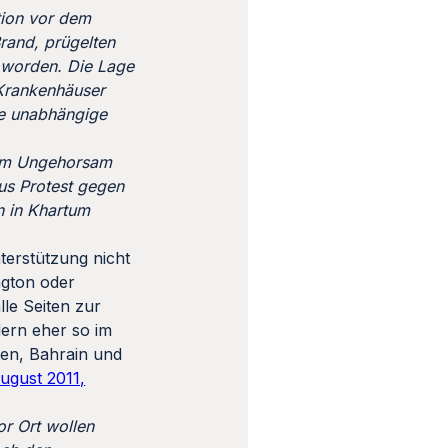
tion vor dem
rand, prügelten
 worden. Die Lage
 Krankenhäuser
ne unabhängige
lem Ungehorsam
aus Protest gegen
n in Khartum
erstützung nicht
ngton oder
lle Seiten zur
ern eher so im
men, Bahrain und
ugust 2011,
r Ort wollen