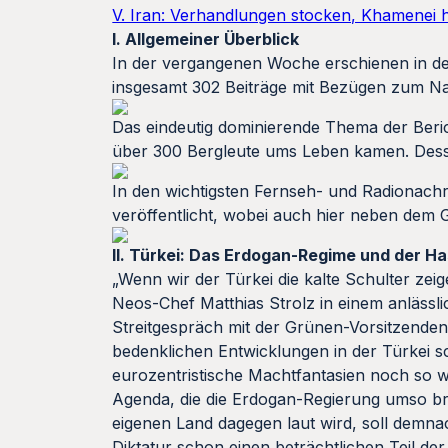
V. Iran: Verhandlungen stocken, Khamenei h
I. Allgemeiner Überblick
In der vergangenen Woche erschienen in d
insgesamt 302 Beiträge mit Bezügen zum N
Das eindeutig dominierende Thema der Beric
über 300 Bergleute ums Leben kamen. Desse
In den wichtigsten Fernseh- und Radionac
veröffentlicht, wobei auch hier neben dem
II. Türkei: Das Erdogan-Regime und der Ha
„Wenn wir der Türkei die kalte Schulter zei
Neos-Chef Matthias Strolz in einem anläss
Streitgespräch mit der Grünen-Vorsitzenden
bedenklichen Entwicklungen in der Türkei sch
eurozentristische Machtfantasien noch so we
Agenda, die die Erdogan-Regierung umso bru
eigenen Land dagegen laut wird, soll demnac
Diktatur schon einen beträchtlichen Teil de