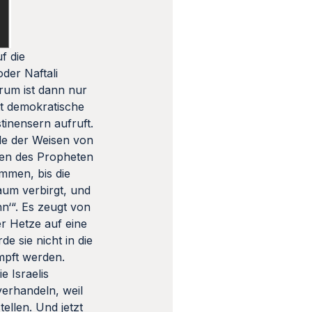
f die
oder Naftali
rum ist dann nur
tt demokratische
inensern aufruft.
lle der Weisen von
ben des Propheten
mmen, bis die
aum verbirgt, und
n‘“. Es zeugt von
er Hetze auf eine
e sie nicht in die
ämpft werden.
 Israelis
verhandeln, weil
ellen. Und jetzt