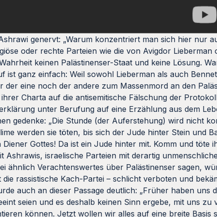
shrawi genervt: „Warum konzentriert man sich hier nur au
eligiöse oder rechte Parteien wie die von Avigdor Lieberman 
n Wahrheit keinen Palästinenser-Staat und keine Lösung. Wa
f ist ganz einfach: Weil sowohl Lieberman als auch Benne
der der eine noch der andere zum Massenmord an den Paläst
ihrer Charta auf die antisemitische Fälschung der Protoko
atzerklärung unter Berufung auf eine Erzählung aus dem Le
n gedenke: „Die Stunde (der Auferstehung) wird nicht ko
me werden sie töten, bis sich der Jude hinter Stein und B
iener Gottes! Da ist ein Jude hinter mit. Komm und töte ih
it Ashrawis, israelische Parteien mit derartig unmenschlich
tei ähnlich Verachtenswertes über Palästinenser sagen, würd
 die rassistische Kach-Partei – schlicht verboten und bek
rde auch an dieser Passage deutlich: „Früher haben uns die
eeint seien und es deshalb keinen Sinn ergebe, mit uns zu 
ieren können. Jetzt wollen wir alles auf eine breite Basis st