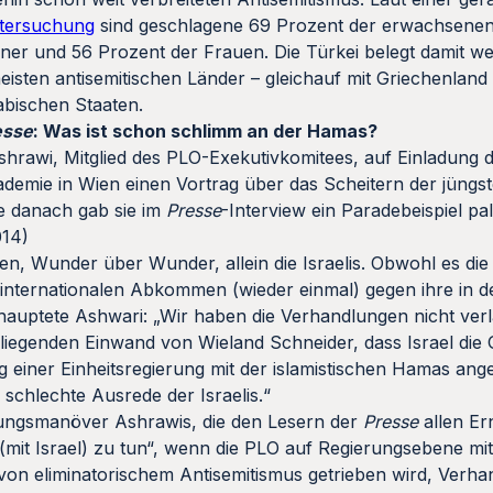
tersuchung
sind geschlagene 69 Prozent der erwachsenen
er und 56 Prozent der Frauen. Die Türkei belegt damit we
meisten antisemitischen Länder – gleichauf mit Griechenland
abischen Staaten.
esse
: Was ist schon schlimm an der Hamas?
rawi, Mitglied des PLO-Exekutivkomitees, auf Einladung 
emie in Wien einen Vortrag über das Scheitern der jüngste
e danach gab sie im
Presse
-Interview ein Paradebeispiel pa
014)
n, Wunder über Wunder, allein die Israelis. Obwohl es die
5 internationalen Abkommen (wieder einmal) gegen ihre in 
hauptete Ashwari: „Wir haben die Verhandlungen nicht verla
iegenden Einwand von Wieland Schneider, dass Israel die
 einer Einheitsregierung mit der islamistischen Hamas ange
 schlechte Ausrede der Israelis.“
nkungsmanöver Ashrawis, die den Lesern der
Presse
allen Er
(mit Israel) zu tun“, wenn die PLO auf Regierungsebene mit
 von eliminatorischem Antisemitismus getrieben wird, Verh