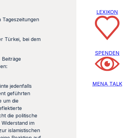
LEXIKON
n Tageszeitungen
r Türkei, bei dem
SPENDEN
 Beiträge
den:
MENA TALK
nte jedenfalls
ent geführten
e um die
flektierte
t die politische
r Widerstand im
ur islamistischen
 eine Reaktion auf