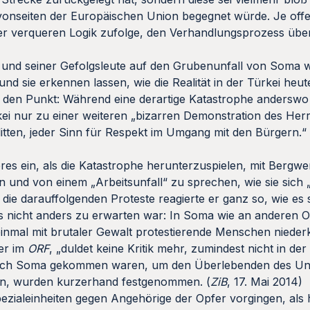
 vonseiten der Europäischen Union begegnet würde. Je offe
ser verqueren Logik zufolge, den Verhandlungsprozess über
s und seiner Gefolgsleute auf den Grubenunfall von Soma w
nd sie erkennen lassen, wie die Realität in der Türkei heut
 den Punkt: Während eine derartige Katastrophe anderswo 
ei nur zu einer weiteren „bizarren Demonstration des Herr
itten, jeder Sinn für Respekt im Umgang mit den Bürgern.“ 
eres ein, als die Katastrophe herunterzuspielen, mit Bergw
 und von einem „Arbeitsunfall“ zu sprechen, wie sie sich „
 die darauffolgenden Proteste reagierte er ganz so, wie es 
nicht anders zu erwarten war: In Soma wie an anderen Ort
 einmal mit brutaler Gewalt protestierende Menschen nieder
ler im
ORF
, „duldet keine Kritik mehr, zumindest nicht in der 
e nach Soma gekommen waren, um den Überlebenden des Unf
hen, wurden kurzerhand festgenommen. (
ZiB
, 17. Mai 2014)
ezialeinheiten gegen Angehörige der Opfer vorgingen, als 