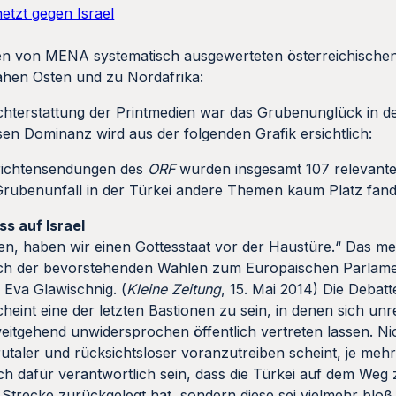
etzt gegen Israel
en von MENA systematisch ausgewerteten österreichische
ahen Osten und zu Nordafrika:
hterstattung der Printmedien war das Grubenunglück in de
n Dominanz wird aus der folgenden Grafik ersichtlich:
hrichtensendungen des
ORF
wurden insgesamt 107 relevante
 Grubenunfall in der Türkei andere Themen kaum Platz fan
ss auf Israel
gen, haben wir einen Gottesstaat vor der Haustüre.“ Das mei
lich der bevorstehenden Wahlen zum Europäischen Parlam
 Eva Glawischnig. (
Kleine Zeitung
, 15. Mai 2014) Die Debatt
eint eine der letzten Bastionen zu sein, in denen sich unre
itgehend unwidersprochen öffentlich vertreten lassen. Nich
taler und rücksichtsloser voranzutreiben scheint, je meh
h dafür verantwortlich sein, dass die Türkei auf dem Weg z
r Strecke zurückgelegt hat, sondern diese sei vielmehr bloß