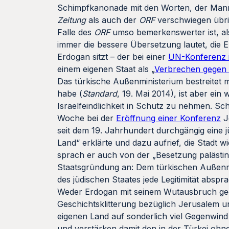
Schimpfkanonade mit den Worten, der Mann s
Zeitung
als auch der
ORF
verschwiegen übrig
Falle des
ORF
umso bemerkenswerter ist, als
immer die bessere Übersetzung lautet, die Ep
Erdogan sitzt – der bei einer
UN-Konferenz 
einem eigenen Staat als „
Verbrechen gegen 
Das türkische Außenministerium bestreitet m
habe (
Standard
, 19. Mai 2014), ist aber e
Israelfeindlichkeit in Schutz zu nehmen. Sc
Woche bei der
Eröffnung einer Konferenz
Je
seit dem 19. Jahrhundert durchgängig eine 
Land“ erklärte und dazu aufrief, die Stadt w
sprach er auch von der „Besetzung palästine
Staatsgründung an: Dem türkischen Außenmini
des jüdischen Staates jede Legitimität abspra
Weder Erdogan mit seinem Wutausbruch gege
Geschichtsklitterung bezüglich Jerusalem un
eigenen Land auf sonderlich viel Gegenwind 
und verstärken damit den in der Türkei ohne