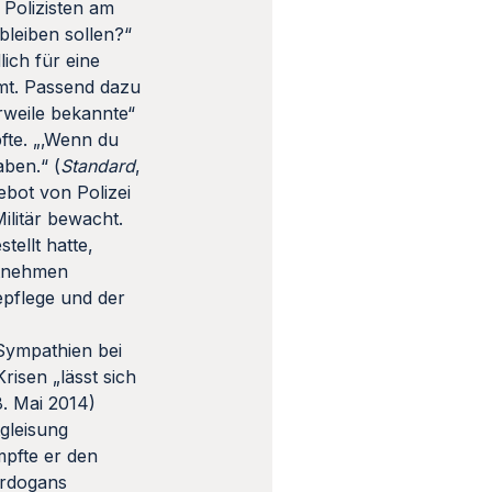
 Polizisten am
bleiben sollen?“
lich für eine
mt. Passend dazu
rweile bekannte“
fte. „‚Wenn du
aben.“ (
Standard
,
ebot von Polizei
ilitär bewacht.
tellt hatte,
estnehmen
epflege und der
 Sympathien bei
isen „lässt sich
8. Mai 2014)
gleisung
mpfte er den
Erdogans