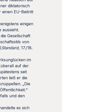
ner diktatorisch
 einen EU-Beitritt
enigstens einigen
e aussieht.
die Gesellschaft
schaftsstils von
(
Standard
, 17./18.
erksunglücken im
überall auf der
spätestens seit
en ließ er die
knüppelten. „Die
Öffentlichkeit.“
alls und den
handelte es sich