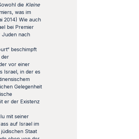
 Sowohl die
Kleine
miers, was im
Mai 2014) Wie auch
ael bei Premier
er Juden nach
burt“ beschimpft
 der
der vor einer
 Israel, in der es
stinensischem
leichen Gelegenheit
lische
t er der Existenz
u mit seiner
ass auf Israel im
 jüdischen Staat
rade eben von der