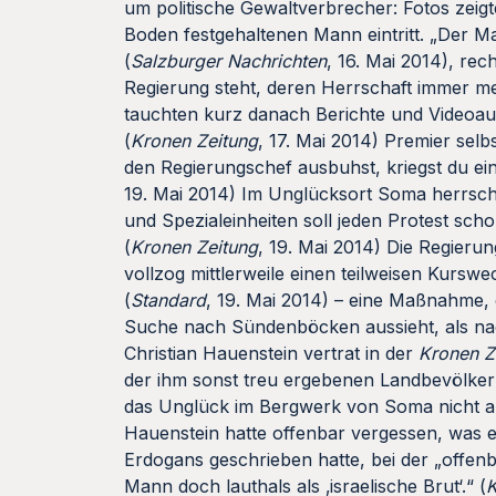
um politische Gewaltverbrecher: Fotos zeig
Boden festgehaltenen Mann eintritt. „Der Ma
(
Salzburger Nachrichten
, 16. Mai 2014), rec
Regierung steht, deren Herrschaft immer 
tauchten kurz danach Berichte und Videoau
(
Kronen Zeitung
, 17. Mai 2014) Premier sel
den Regierungschef ausbuhst, kriegst du ein
19. Mai 2014) Im Unglücksort Soma herrscht
und Spezialeinheiten soll jeden Protest sch
(
Kronen Zeitung
, 19. Mai 2014) Die Regierun
vollzog mittlerweile einen teilweisen Kursw
(
Standard
, 19. Mai 2014) – eine Maßnahme, 
Suche nach Sündenböcken aussieht, als nac
Christian Hauenstein vertrat in der
Kronen Z
der ihm sonst treu ergebenen Landbevölkeru
das Unglück im Bergwerk von Soma nicht al
Hauenstein hatte offenbar vergessen, was e
Erdogans geschrieben hatte, bei der „offenb
Mann doch lauthals als ‚israelische Brut‘.“ (
K