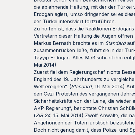
die ablehnende Haltung, mit der der Türkei
Erdogan agiert, umso dringender sei es die
der Türkei intensiviert fortzuführen.
Zu hoffen ist, dass die Reaktionen Erdogan
Vertretern dieser Haltung die Augen öffnen u
Markus Bernath brachte es im
Standard
auf
zusammenrücken ließe, führt sie in der Türk
Tayyip Erdogan. Alles Maß scheint ihm entgl
Mai 2014)
Zuerst fiel dem Regierungschef nichts Bess
England des 19. Jahrhunderts zu vergleichen
Welt ereignen“. (
Standard
, 16. Mai 2014) Auf
den Gezi-Protesten des vergangenen Jahres 
Sicherheitskräfte von der Leine, die wieder
AKP-Regierung“, berichtete Christian Schül
(
ZiB 24
, 15. Mai 2014) Zwölf Anwälte, di
Angehörigen der Toten juristisch beizuste
Doch nicht genug damit, dass Polizei und Sp