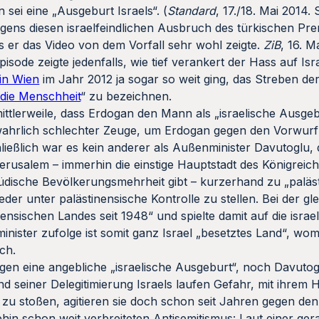
ei eine „Ausgeburt Israels“. (
Standard
, 17./18. Mai 2014.
ens diesen israelfeindlichen Ausbruch des türkischen Pre
 er das Video von dem Vorfall sehr wohl zeigte.
ZiB
, 16. 
isode zeigte jedenfalls, wie tief verankert der Hass auf Isr
in Wien
im Jahr 2012 ja sogar so weit ging, das Streben d
die Menschheit
“ zu bezeichnen.
ittlerweile, dass Erdogan den Mann als „israelische Ausge
in wahrlich schlechter Zeuge, um Erdogan gegen den Vorwurf
hließlich war es kein anderer als Außenminister Davutoglu, 
rusalem – immerhin die einstige Hauptstadt des Königreichs
jüdische Bevölkerungsmehrheit gibt – kurzerhand zu „palä
ieder unter palästinensische Kontrolle zu stellen. Bei der g
nsischen Landes seit 1948“ und spielte damit auf die israe
ster zufolge ist somit ganz Israel „besetztes Land“, womi
ch.
n eine angebliche „israelische Ausgeburt“, noch Davutogl
d seiner Delegitimierung Israels laufen Gefahr, mit ihrem H
zu stoßen, agitieren sie doch schon seit Jahren gegen den
hin schon weit verbreiteten Antisemitismus: Laut einer ge