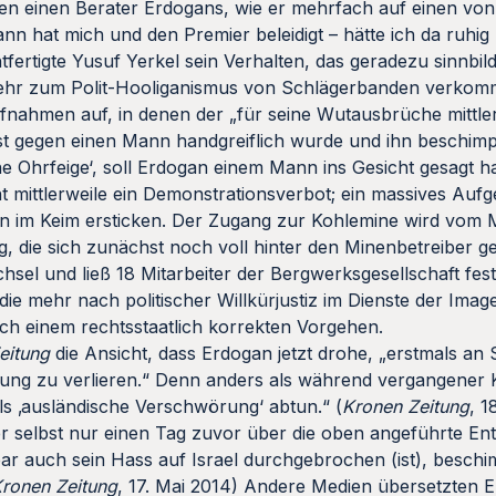
ten einen Berater Erdogans, wie er mehrfach auf einen von
nn hat mich und den Premier beleidigt – hätte ich da ruhig 
htfertigte Yusuf Yerkel sein Verhalten, das geradezu sinnbild
mehr zum Polit-Hooliganismus von Schlägerbanden verkom
fnahmen auf, in denen der „für seine Wutausbrüche mittle
bst gegen einen Mann handgreiflich wurde und ihn beschimp
e Ohrfeige‘, soll Erdogan einem Mann ins Gesicht gesagt h
 mittlerweile ein Demonstrationsverbot; ein massives Aufg
on im Keim ersticken. Der Zugang zur Kohlemine wird vom M
g, die sich zunächst noch voll hinter den Minenbetreiber ges
echsel und ließ 18 Mitarbeiter der Bergwerksgesellschaft f
die mehr nach politischer Willkürjustiz im Dienste der Imag
h einem rechtsstaatlich korrekten Vorgehen.
eitung
die Ansicht, dass Erdogan jetzt drohe, „erstmals an
ng zu verlieren.“ Denn anders als während vergangener Kr
s ‚ausländische Verschwörung‘ abtun.“ (
Kronen Zeitung
, 1
r selbst nur einen Tag zuvor über die oben angeführte Ent
ar auch sein Hass auf Israel durchgebrochen (ist), beschi
ronen Zeitung
, 17. Mai 2014) Andere Medien übersetzten 