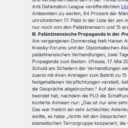
Anti Defamation League veröffentlichten
Un
Antisemiten zu werten, 84 Prozent der Männ
unrühmlichen 17. Platz in der Liste der am 
nur noch von den Palästinensern und 15 ar
III. Palästinensische Propaganda in der
Pr
Am vergangenen Donnerstag hielt Hanan Ash
Kreisky-Forums und der Diplomatischen Akad
palästinensischen Verhandlungen, zwei Tag
Propaganda zum Besten. (
Presse
, 17. Mai 2
Schuld am Scheitern der Verhandlungen seie
zuerst mit ihren Anträgen zum Beitritt zu 1
festgehaltenen Verpflichtungen verstieß, be
die Gespräche abgebrochen.“ Auf den nahel
beendet hat, nachdem die PLO die Schaffung
konterte Ashwari nur: „Das ist nur eine sehr
Das war freilich ein sehr schlechtes Able
wollte, es habe „nichts mit den Gesprächen 
islamistischen Terrorgruppe kooperiert, die