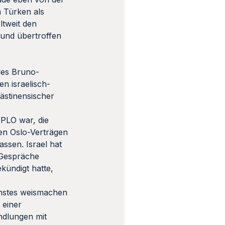
 Türken als
ltweit den
 und übertroffen
des Bruno-
n israelisch-
lästinensischer
 PLO war, die
den Oslo-Verträgen
ssen. Israel hat
 Gespräche
kündigt hatte,
nstes weismachen
 einer
andlungen mit