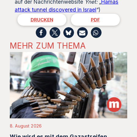
auf der Nachrichtenwebsite
Ynet:
„
Hamas
attack tunnel discovered in Israel
“)
DRUCKEN
PDF
MEHR ZUM THEMA
8. August 2026
Wie wird es mit dem Gazastreifen