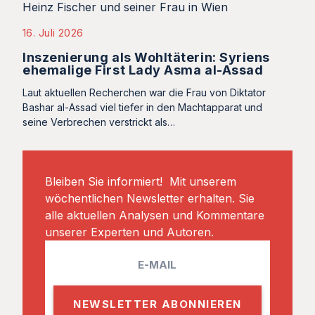
16. Juli 2026
Inszenierung als Wohltäterin: Syriens
ehemalige First Lady Asma al-Assad
Laut aktuellen Recherchen war die Frau von Diktator
Bashar al-Assad viel tiefer in den Machtapparat und
seine Verbrechen verstrickt als…
Bleiben Sie informiert! Mit unserem
wöchentlichen Newsletter erhalten. Sie
alle aktuellen Analysen und Kommentare
unserer Experten und Autoren.
E
m
a
i