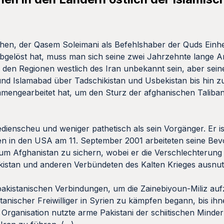
hen, der Qasem Soleimani als Befehlshaber der Quds Einhei
bgelöst hat, muss man sich seine zwei Jahrzehnte lange Ar
 den Regionen westlich des Iran unbekannt sein, aber sei
nd Islamabad über Tadschikistan und Usbekistan bis hin zu
mengearbeitet hat, um den Sturz der afghanischen Taliba
edienscheu und weniger pathetisch als sein Vorgänger. Er is
n in den USA am 11. September 2001 arbeiteten seine Bevo
m Afghanistan zu sichern, wobei er die Verschlechterun
kistan und anderen Verbündeten des Kalten Krieges ausnut
pakistanischen Verbindungen, um die Zainebiyoun-Miliz auf
tanischer Freiwilliger in Syrien zu kämpfen begann, bis ih
rganisation nutzte arme Pakistani der schiitischen Minderh