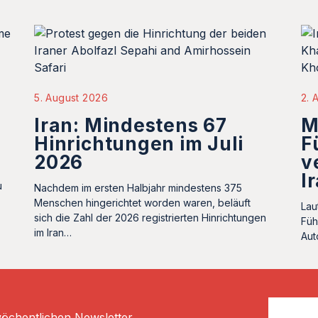
5. August 2026
2. 
Iran: Mindestens 67
M
Hinrichtungen im Juli
F
2026
v
I
u
Nachdem im ersten Halbjahr mindestens 375
Menschen hingerichtet worden waren, beläuft
Lau
sich die Zahl der 2026 registrierten Hinrichtungen
Füh
im Iran…
Aut
Email
wöchentlichen Newsletter