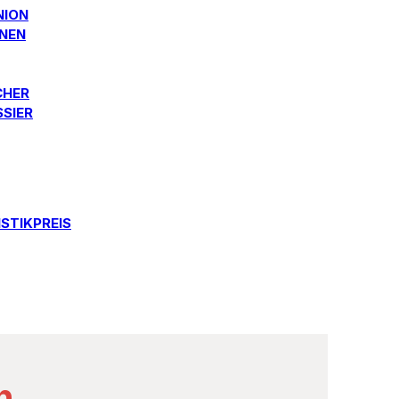
NION
ONEN
CHER
SSIER
STIKPREIS
n