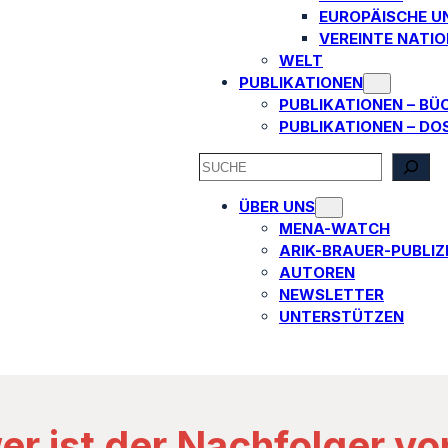
EUROPÄISCHE U
VEREINTE NATI
WELT
PUBLIKATIONEN
PUBLIKATIONEN – BÜ
PUBLIKATIONEN – DO
SEARCH
ÜBER UNS
MENA-WATCH
ARIK-BRAUER-PUBLIZI
AUTOREN​
NEWSLETTER
UNTERSTÜTZEN
er ist der Nachfolger vo