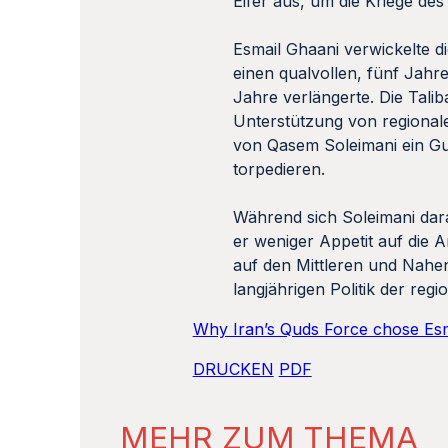
Eifer aus, um die Kriege des
Esmail Ghaani verwickelte d
einen qualvollen, fünf Jahr
Jahre verlängerte. Die Tali
Unterstützung von regionale
von Qasem Soleimani ein Gu
torpedieren.
Während sich Soleimani dar
er weniger Appetit auf die 
auf den Mittleren und Nahen
langjährigen Politik der reg
Why Iran’s Quds Force chose Esm
DRUCKEN
PDF
MEHR ZUM THEMA