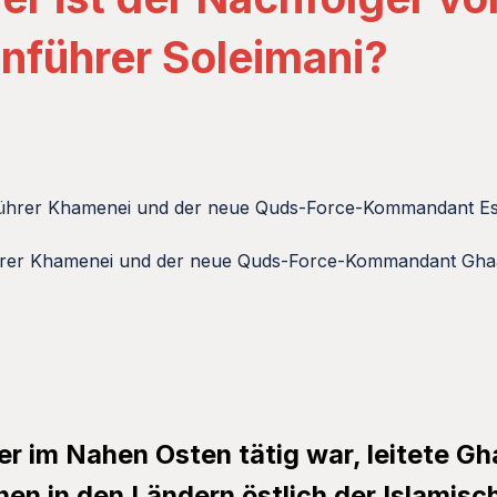
nführer Soleimani?
ührer Khamenei und der neue Quds-Force-Kommandant Ghaan
r im Nahen Osten tätig war, leitete Gha
nen in den Ländern östlich der Islamisc