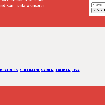
n und Kommentare unserer
NSGARDEN
, 
SOLEIMANI
, 
SYRIEN
, 
TALIBAN
, 
USA