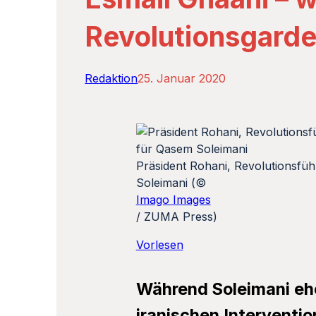
Revolutionsgarde
Redaktion
25. Januar 2020
Präsident Rohani, Revolutionsf
Soleimani (©
Imago Images
/ ZUMA Press)
Vorlesen
Während Soleimani ehe
iranischen Interventio