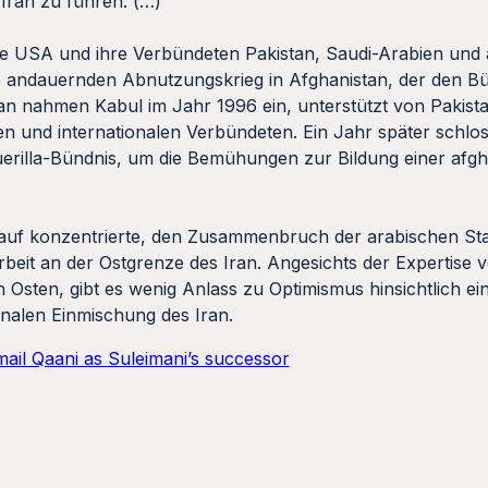
 Iran zu führen. (…)
ie USA und ihre Verbündeten Pakistan, Saudi-Arabien und 
e andauernden Abnutzungskrieg in Afghanistan, der den Bü
ban nahmen Kabul im Jahr 1996 ein, unterstützt von Pakista
n und internationalen Verbündeten. Ein Jahr später schlo
erilla-Bündnis, um die Bemühungen zur Bildung einer afg
auf konzentrierte, den Zusammenbruch der arabischen Sta
Arbeit an der Ostgrenze des Iran. Angesichts der Expertise
 Osten, gibt es wenig Anlass zu Optimismus hinsichtlich e
ionalen Einmischung des Iran.
ail Qaani as Suleimani’s successor