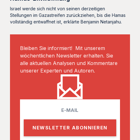
Israel werde sich nicht von seinen derzeitigen
Stellungen im Gazastreifen zurückziehen, bis die Hamas
vollständig entwaffnet ist, erklärte Benjamin Netanjahu.
Bleiben Sie informiert! Mit unserem
wöchentlichen Newsletter erhalten. Sie
alle aktuellen Analysen und Kommentare
unserer Experten und Autoren.
E
m
a
i
l