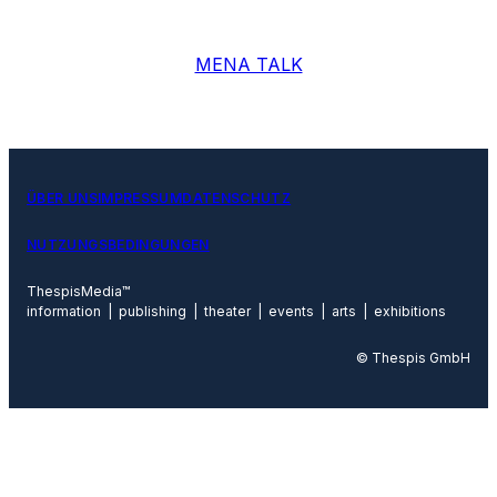
MENA TALK
ÜBER UNS
IMPRESSUM
DATENSCHUTZ
NUTZUNGSBEDINGUNGEN
ThespisMedia™
information | publishing | theater | events | arts | exhibitions
© Thespis GmbH