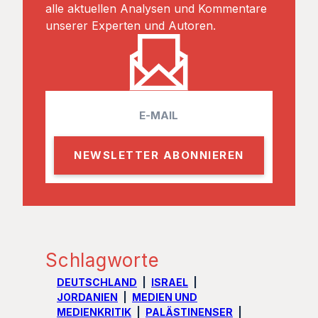
alle aktuellen Analysen und Kommentare
unserer Experten und Autoren.
E
m
a
i
l
Schlagworte
DEUTSCHLAND
ISRAEL
JORDANIEN
MEDIEN UND
MEDIENKRITIK
PALÄSTINENSER