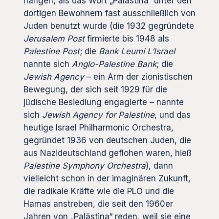
hängen, als das Wort „Palästina“ unter den
dortigen Bewohnern fast ausschließlich von
Juden benutzt wurde (die 1932 gegründete
Jerusalem Post
firmierte bis 1948 als
Palestine Post
; die
Bank Leumi L’Israel
nannte sich
Anglo-Palestine Bank
; die
Jewish Agency
– ein Arm der zionistischen
Bewegung, der sich seit 1929 für die
jüdische Besiedlung engagierte – nannte
sich
Jewish Agency for Palestine
, und das
heutige Israel Philharmonic Orchestra,
gegründet 1936 von deutschen Juden, die
aus Nazideutschland geflohen waren, hieß
Palestine Symphony Orchestra
), dann
vielleicht schon in der imaginären Zukunft,
die radikale Kräfte wie die PLO und die
Hamas anstreben, die seit den 1960er
Jahren von „Palästina“ reden, weil sie eine