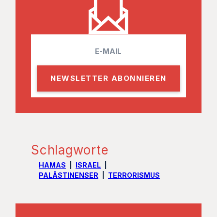
E
m
a
i
l
Schlagworte
HAMAS
ISRAEL
PALÄSTINENSER
TERRORISMUS