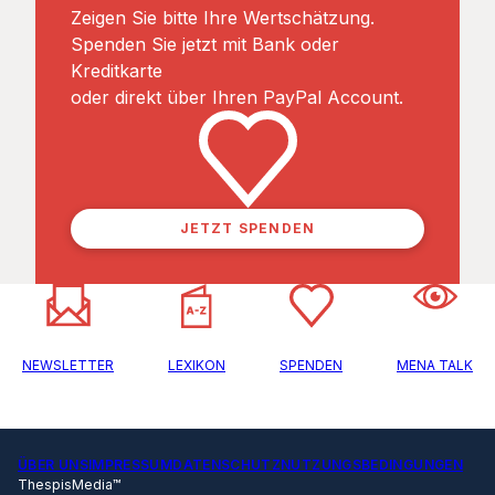
Zeigen Sie bitte Ihre Wertschätzung.
Spenden Sie jetzt mit Bank oder
Kreditkarte
oder direkt über Ihren PayPal Account.
JETZT SPENDEN
NEWSLETTER
LEXIKON
SPENDEN
MENA TALK
ÜBER UNS
IMPRESSUM
DATENSCHUTZ
NUTZUNGSBEDINGUNGEN
ThespisMedia™