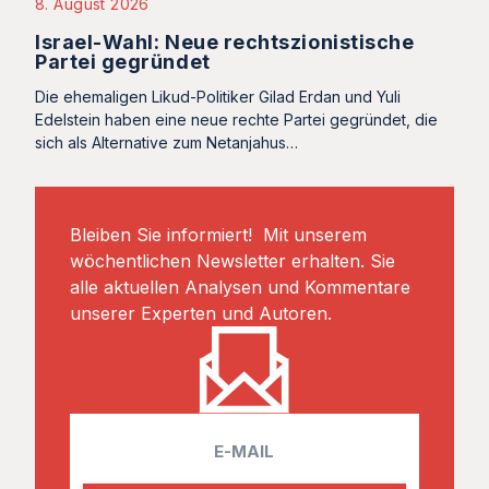
8. August 2026
Israel-Wahl: Neue rechtszionistische
Partei gegründet
Die ehemaligen Likud-Politiker Gilad Erdan und Yuli
Edelstein haben eine neue rechte Partei gegründet, die
sich als Alternative zum Netanjahus…
Bleiben Sie informiert! Mit unserem
wöchentlichen Newsletter erhalten. Sie
alle aktuellen Analysen und Kommentare
unserer Experten und Autoren.
E
m