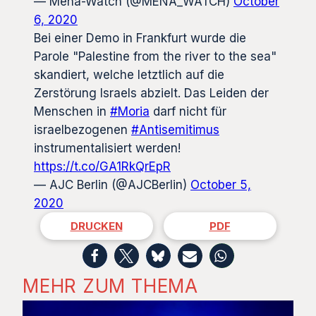
— Mena-Watch (@MENA_WATCH)
October
6, 2020
Bei einer Demo in Frankfurt wurde die
Parole "Palestine from the river to the sea"
skandiert, welche letztlich auf die
Zerstörung Israels abzielt. Das Leiden der
Menschen in
#Moria
darf nicht für
israelbezogenen
#Antisemitimus
instrumentalisiert werden!
https://t.co/GA1RkQrEpR
— AJC Berlin (@AJCBerlin)
October 5,
2020
DRUCKEN
PDF
MEHR ZUM THEMA