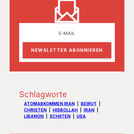
E
m
a
i
l
Schlagworte
ATOMABKOMMEN IRAN
BEIRUT
CHRISTEN
HISBOLLAH
IRAN
LIBANON
SCHIITEN
USA