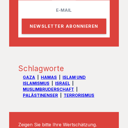
E
m
a
i
l
Schlagworte
GAZA
HAMAS
ISLAM UND
ISLAMISMUS
ISRAEL
MUSLIMBRUDERSCHAFT
PALÄSTINENSER
TERRORISMUS
Zeigen Sie bitte Ihre Wertschätzung.