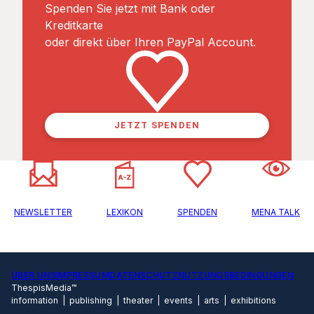
Spenden Sie jetzt mit Bank oder
Kreditkarte
oder direkt über Ihren PayPal Account.
JETZT SPENDEN
NEWSLETTER
LEXIKON
SPENDEN
MENA TALK
ÜBER UNS
IMPRESSUM
DATENSCHUTZ
NUTZUNGSBEDINGUNGEN
ThespisMedia™
information | publishing | theater | events | arts | exhibitions