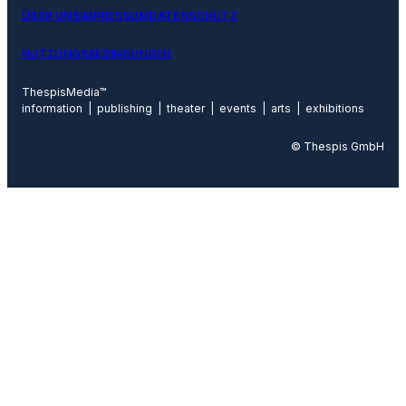
ÜBER UNS
IMPRESSUM
DATENSCHUTZ
NUTZUNGSBEDINGUNGEN
ThespisMedia™
information | publishing | theater | events | arts | exhibitions
© Thespis GmbH