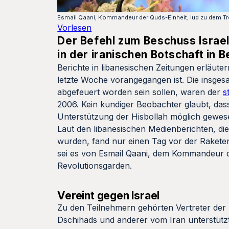
Esmail Qaani, Kommandeur der Quds-Einheit, lud zu dem Tr
Vorlesen
Der Befehl zum Beschuss Israe
in der iranischen Botschaft in 
Berichte in libanesischen Zeitungen erläut
letzte Woche vorangegangen ist. Die insges
abgefeuert worden sein sollen, waren der
s
2006. Kein kundiger Beobachter glaubt, dass
Unterstützung der Hisbollah möglich gewes
Laut den libanesischen Medienberichten, d
wurden, fand nur einen Tag vor der Raketensa
sei es von Esmail Qaani, dem Kommandeur de
Revolutionsgarden.
Vereint gegen Israel
Zu den Teilnehmern gehörten Vertreter der 
Dschihads und anderer vom Iran unterstützt