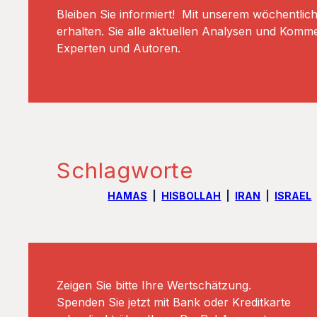
Bleiben Sie informiert! Mit unserem wöchentlic
erhalten. Sie alle aktuellen Analysen und Komm
Experten und Autoren.
Schlagworte
HAMAS
HISBOLLAH
IRAN
ISRAEL
Zeigen Sie bitte Ihre Wertschätzung.
Spenden Sie jetzt mit Bank oder Kreditkarte