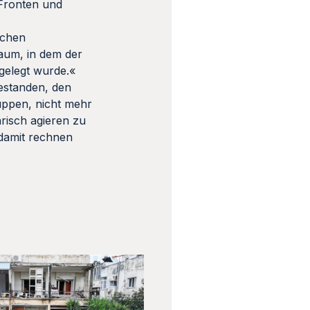
 Fronten und
ichen
aum, in dem der
tgelegt wurde.«
bestanden, den
uppen, nicht mehr
ärisch agieren zu
 damit rechnen