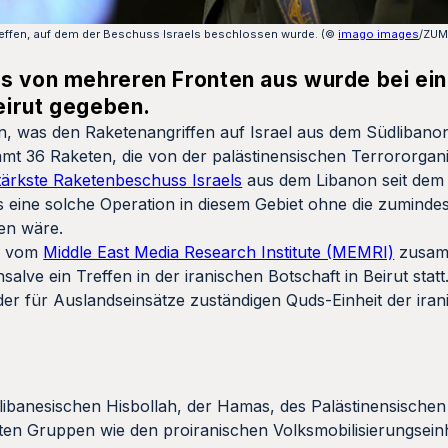
effen, auf dem der Beschuss Israels beschlossen wurde. (©
imago images
/ZUM
ls von mehreren Fronten aus wurde bei ei
Beirut gegeben.
ern, was den Raketenangriffen auf Israel aus dem Südlibano
amt 36 Raketen, die von der palästinensischen Terrororga
tärkste Raketenbeschuss Israels
aus dem Libanon seit dem
 eine solche Operation in diesem Gebiet ohne die zumindest 
en wäre.
ie vom
Middle East Media Research Institute (MEMRI)
zusam
lve ein Treffen in der iranischen Botschaft in Beirut statt
r für Auslandseinsätze zuständigen Quds-Einheit der iran
libanesischen Hisbollah, der Hamas, des Palästinensischen
en Gruppen wie den proiranischen Volksmobilisierungseinh