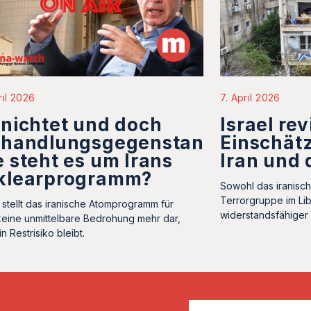
ril 2026
7. April 2026
nichtet und doch
Israel rev
rhandlungsgegenstand:
Einschät
 steht es um Irans
Iran und 
klearprogramm?
Sowohl das iranisc
Terrorgruppe im Lib
l stellt das iranische Atomprogramm für
widerstandsfähiger 
 keine unmittelbare Bedrohung mehr dar,
n Restrisiko bleibt.