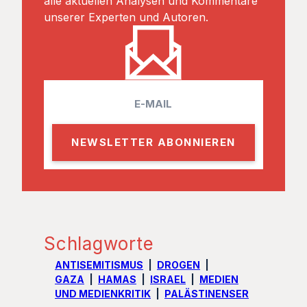
alle aktuellen Analysen und Kommentare
unserer Experten und Autoren.
E
m
a
i
l
Schlagworte
ANTISEMITISMUS
DROGEN
GAZA
HAMAS
ISRAEL
MEDIEN
UND MEDIENKRITIK
PALÄSTINENSER